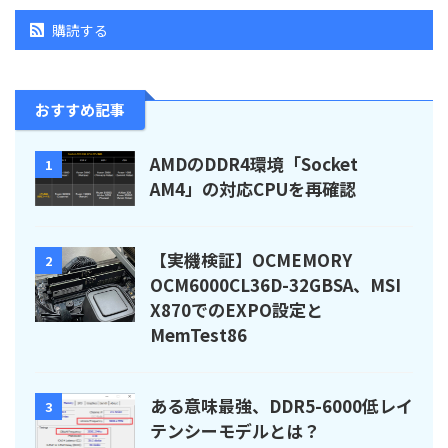
購読する
おすすめ記事
AMDのDDR4環境「Socket
1
AM4」の対応CPUを再確認
【実機検証】OCMEMORY
2
OCM6000CL36D-32GBSA、MSI
X870でのEXPO設定と
MemTest86
ある意味最強、DDR5-6000低レイ
3
テンシーモデルとは？