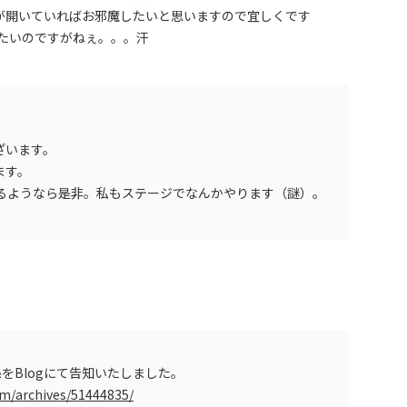
が開いていればお邪魔したいと思いますので宜しくです
きたいのですがねぇ。。。汗
ざいます。
ます。
れるようなら是非。私もステージでなんかやります（謎）。
関係をBlogにて告知いたしました。
om/archives/51444835/