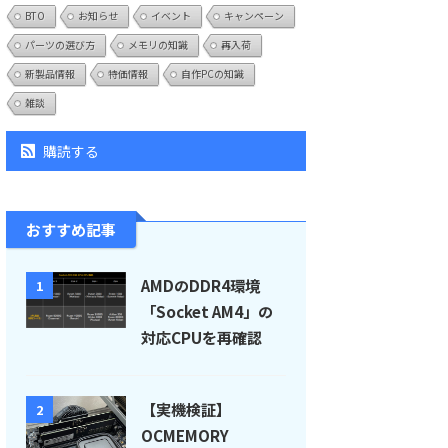
BTO
お知らせ
イベント
キャンペーン
パーツの選び方
メモリの知識
再入荷
新製品情報
特価情報
自作PCの知識
雑談
購読する
おすすめ記事
AMDのDDR4環境
1
「Socket AM4」の
対応CPUを再確認
【実機検証】
2
OCMEMORY