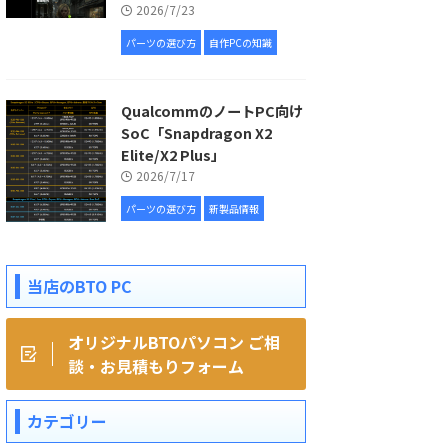
2026/7/23
パーツの選び方
自作PCの知識
QualcommのノートPC向け
SoC「Snapdragon X2
Elite/X2 Plus」
2026/7/17
パーツの選び方
新製品情報
当店のBTO PC
オリジナルBTOパソコン ご相
談・お見積もりフォーム
カテゴリー