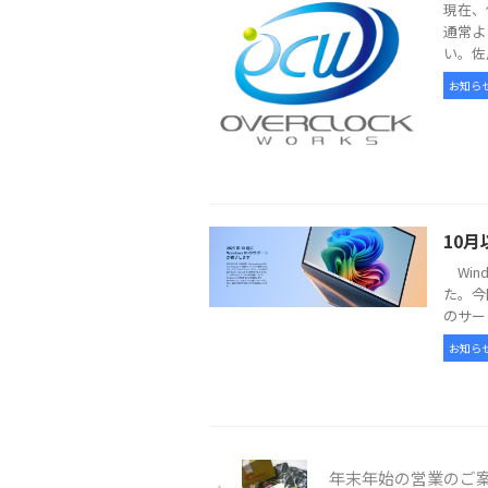
現在、
通常よ
い。佐
お知ら
10月
Win
た。今
のサー
お知ら
年末年始の営業のご