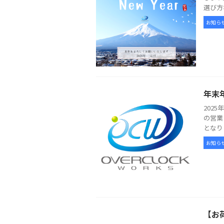
選び方
お知ら
年末
202
の営業
となり
お知ら
【お