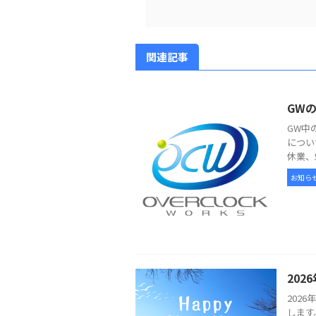
関連記事
GW
GW中
につい
休業、
お知ら
20
202
します