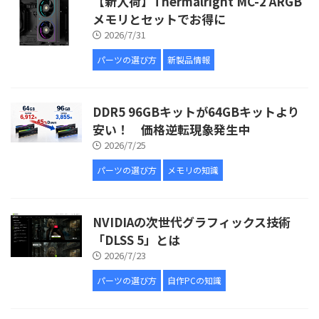
【新入荷】Thermalright MC-2 ARGB
メモリとセットでお得に
2026/7/31
パーツの選び方
新製品情報
DDR5 96GBキットが64GBキットより
安い！ 価格逆転現象発生中
2026/7/25
パーツの選び方
メモリの知識
NVIDIAの次世代グラフィックス技術
「DLSS 5」とは
2026/7/23
パーツの選び方
自作PCの知識