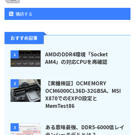
購読する
おすすめ記事
AMDのDDR4環境「Socket
1
AM4」の対応CPUを再確認
【実機検証】OCMEMORY
2
OCM6000CL36D-32GBSA、MSI
X870でのEXPO設定と
MemTest86
ある意味最強、DDR5-6000低レイ
3
テンシーモデルとは？