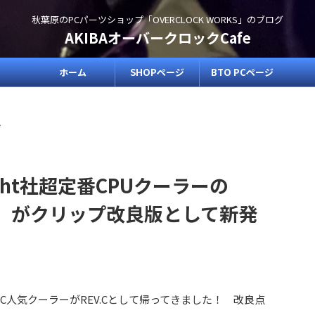
秋葉原のPCパーツショップ「OVERCLOCK WORKS」のブログ
AKIBAオーバークロックCafe
ホーム
SHOPページ
BTO PCページ
>
right社超定番CPUクーラーの
 120」がクリップ改良版として新発
人気クーラーがREV.Cとして帰ってきました！ 改良点