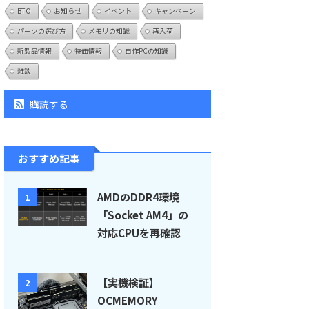
BTO
お知らせ
イベント
キャンペーン
パーツの選び方
メモリの知識
再入荷
新製品情報
特価情報
自作PCの知識
雑談
購読する
おすすめ記事
AMDのDDR4環境
1
「Socket AM4」の
対応CPUを再確認
【実機検証】
2
OCMEMORY