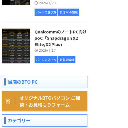
2026/7/23
パーツの選び方
自作PCの知識
QualcommのノートPC向け
SoC「Snapdragon X2
Elite/X2 Plus」
2026/7/17
パーツの選び方
新製品情報
当店のBTO PC
オリジナルBTOパソコン ご相
談・お見積もりフォーム
カテゴリー