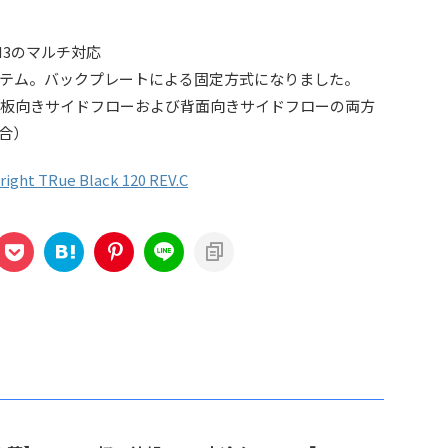
/AM3のマルチ対応
ステム。バックプレートによる固定方式になりました。
天板向きサイドフローおよび背面向きサイドフローの両方
合）
ight TRue Black 120 REV.C