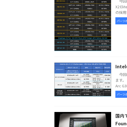
今回は
X2 E
の採用で
パーツ
Int
今回は
ます。 
Arc G
パーツ
国内で
Foun