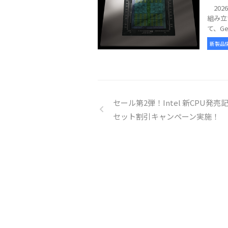
2026
組み立
て、GeFo
新製品
セール第2弾！Intel 新CPU発売
セット割引キャンペーン実施！