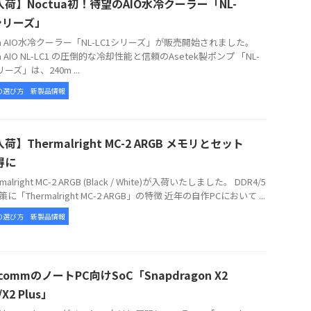
荷】Noctua初！待望のAIO水冷クーラー「NL-
シリーズ」
tua AIO水冷クーラー「NL-LC1シリーズ」が販売開始されました。
ua AIO NL-LC1 の圧倒的な冷却性能と信頼のAsetek製ポンプ 「NL-
リーズ」は、240m ...
の選び方
新製品情報
荷】Thermalright MC-2 ARGB メモリとセット
得に
alright MC-2 ARGB (Black / White)が入荷いたしました。 DDR4/5
に「Thermalright MC-2 ARGB」の特徴 近年の自作PCにおいて ...
の選び方
新製品情報
lcommのノートPC向けSoC「Snapdragon X2
e/X2 Plus」