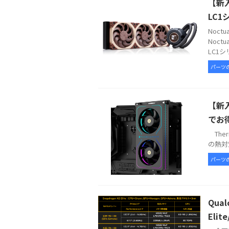
【新入
LC1
Noc
Noct
LC1シ
パーツ
【新入
でお
Therm
の熱対策
パーツ
Qua
Elit