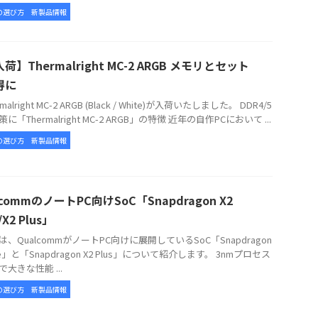
の選び方
新製品情報
荷】Thermalright MC-2 ARGB メモリとセット
得に
alright MC-2 ARGB (Black / White)が入荷いたしました。 DDR4/5
に「Thermalright MC-2 ARGB」の特徴 近年の自作PCにおいて ...
の選び方
新製品情報
lcommのノートPC向けSoC「Snapdragon X2
e/X2 Plus」
、QualcommがノートPC向けに展開しているSoC「Snapdragon
lite」と「Snapdragon X2 Plus」について紹介します。 3nmプロセス
大きな性能 ...
の選び方
新製品情報