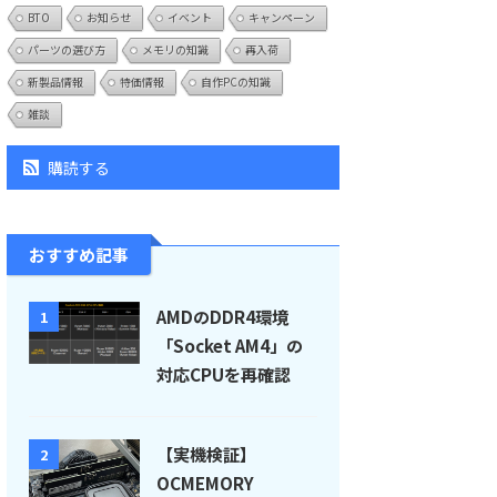
BTO
お知らせ
イベント
キャンペーン
パーツの選び方
メモリの知識
再入荷
新製品情報
特価情報
自作PCの知識
雑談
購読する
おすすめ記事
AMDのDDR4環境
1
「Socket AM4」の
対応CPUを再確認
【実機検証】
2
OCMEMORY