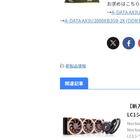
お求めはこちら
→
A-DATA AX3U
→
A-DATA AX3U2000XB2G9-2X (DDR3
-
新製品情報
関連記事
【新入
LC1
Noc
Noct
LC1シ