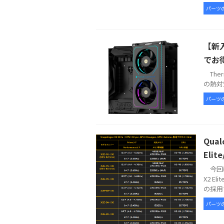
パーツ
【新入
でお
Therm
の熱対策
パーツ
Qua
Elit
今回は
X2 E
の採用で
パーツ