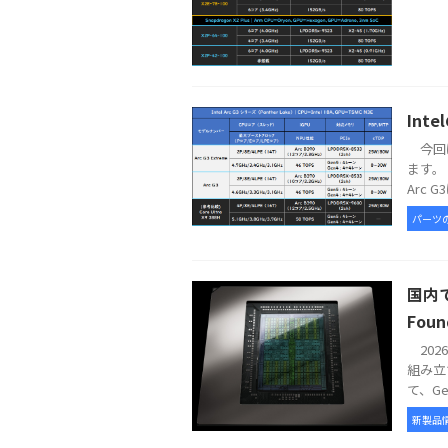
Int
今回は
ます。 
Arc G
パーツ
国内で
Foun
2026
組み立
て、GeFo
新製品