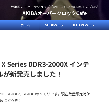
秋葉原のPCパーツショップ「OVERCLOCK WORKS」のブログ
AKIBAオーバークロックCafe
ホーム
SHOPページ
BTO PCページ
>
X Series DDR3-2000X インテ
モデルが新発売しました！
R3-2000 2GB×2、2GB×3のメモリです。現在数量限定特価
めにどうぞ！