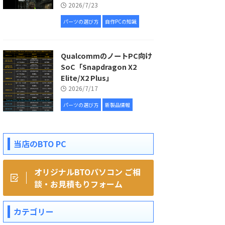
2026/7/23
パーツの選び方
自作PCの知識
QualcommのノートPC向け
SoC「Snapdragon X2
Elite/X2 Plus」
2026/7/17
パーツの選び方
新製品情報
当店のBTO PC
オリジナルBTOパソコン ご相
談・お見積もりフォーム
カテゴリー