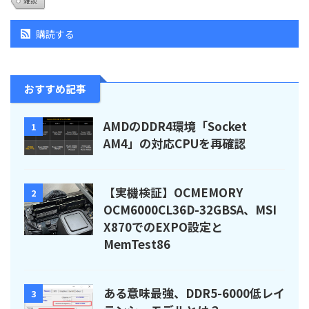
雑談
購読する
おすすめ記事
AMDのDDR4環境「Socket
1
AM4」の対応CPUを再確認
【実機検証】OCMEMORY
2
OCM6000CL36D-32GBSA、MSI
X870でのEXPO設定と
MemTest86
ある意味最強、DDR5-6000低レイ
3