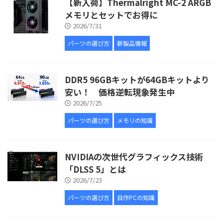
【新入荷】Thermalright MC-2 ARGB
メモリとセットでお得に
2026/7/31
パーツの選び方
新製品情報
DDR5 96GBキットが64GBキットより
安い！ 価格逆転現象発生中
2026/7/25
パーツの選び方
メモリの知識
NVIDIAの次世代グラフィックス技術
「DLSS 5」とは
2026/7/23
パーツの選び方
自作PCの知識