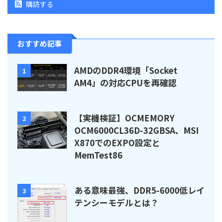
購読する
おすすめ記事
AMDのDDR4環境「Socket
1
AM4」の対応CPUを再確認
【実機検証】OCMEMORY
2
OCM6000CL36D-32GBSA、MSI
X870でのEXPO設定と
MemTest86
ある意味最強、DDR5-6000低レイ
3
テンシーモデルとは？