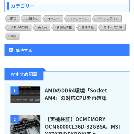
カテゴリー
BTO
お知らせ
イベント
キャンペーン
パーツの選び方
メモリの知識
再入荷
新製品情報
特価情報
自作PCの知識
雑談
購読する
おすすめ記事
AMDのDDR4環境「Socket
1
AM4」の対応CPUを再確認
【実機検証】OCMEMORY
2
OCM6000CL36D-32GBSA、MSI
X870でのEXPO設定と