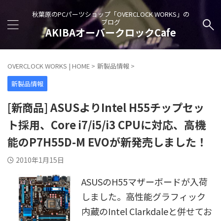
秋葉原のPCパーツショップ「OVERCLOCK WORKS」の
ブログ
AKIBAオーバークロックCafe
OVERCLOCK WORKS | HOME
>
新製品情報
>
新製品情報
[新商品] ASUSよりIntel H55チップセッ
ト採用、Core i7/i5/i3 CPUに対応、高機
能のP7H55D-M EVOが新発売しました！
2010年1月15日
ASUSのH55マザーボードが入荷
しました。高性能グラフィック
内蔵のIntel Clarkdaleと併せてお