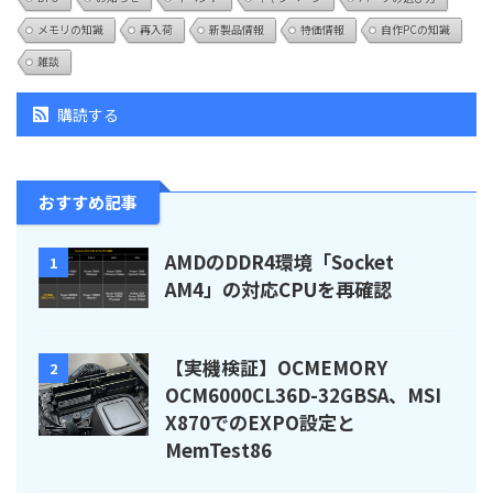
メモリの知識
再入荷
新製品情報
特価情報
自作PCの知識
雑談
購読する
おすすめ記事
AMDのDDR4環境「Socket
1
AM4」の対応CPUを再確認
【実機検証】OCMEMORY
2
OCM6000CL36D-32GBSA、MSI
X870でのEXPO設定と
MemTest86