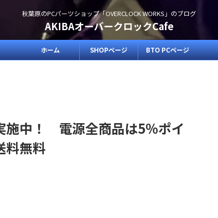
秋葉原のPCパーツショップ「OVERCLOCK WORKS」のブログ
AKIBAオーバークロックCafe
ホーム
SHOPページ
BTO PCページ
実施中！ 電源全商品は5%ポイ
送料無料