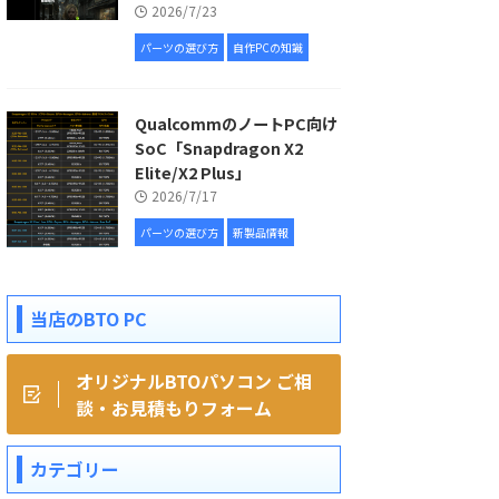
2026/7/23
パーツの選び方
自作PCの知識
QualcommのノートPC向け
SoC「Snapdragon X2
Elite/X2 Plus」
2026/7/17
パーツの選び方
新製品情報
当店のBTO PC
オリジナルBTOパソコン ご相
談・お見積もりフォーム
カテゴリー