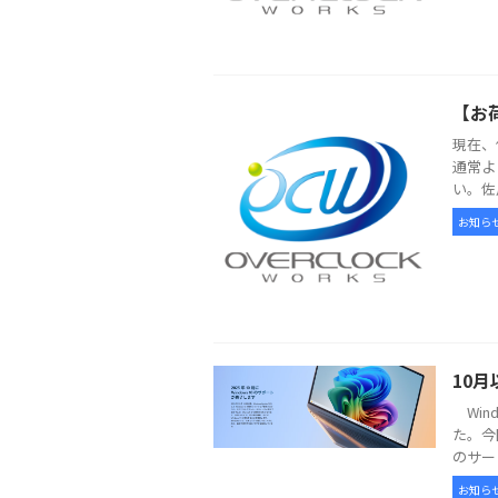
【お
現在、
通常よ
い。佐
お知ら
10月
Win
た。今
のサー
お知ら