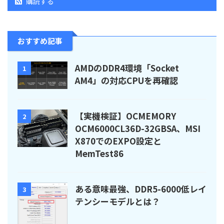
購読する
おすすめ記事
AMDのDDR4環境「Socket
1
AM4」の対応CPUを再確認
【実機検証】OCMEMORY
2
OCM6000CL36D-32GBSA、MSI
X870でのEXPO設定と
MemTest86
ある意味最強、DDR5-6000低レイ
3
テンシーモデルとは？