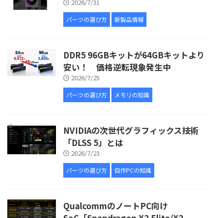
2026/7/31
パーツの選び方
新製品情報
DDR5 96GBキットが64GBキットより
安い！ 価格逆転現象発生中
2026/7/25
パーツの選び方
メモリの知識
NVIDIAの次世代グラフィックス技術
「DLSS 5」とは
2026/7/23
パーツの選び方
自作PCの知識
QualcommのノートPC向け
SoC「Snapdragon X2 Elite/X2