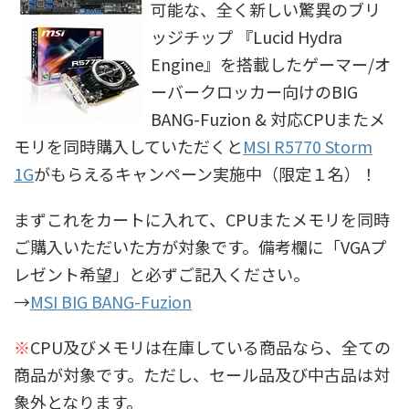
可能な、全く新しい驚異のブリ
ッジチップ 『Lucid Hydra
Engine』を搭載したゲーマー/オ
ーバークロッカー向けのBIG
BANG-Fuzion & 対応CPUまたメ
モリを同時購入していただくと
MSI R5770 Storm
1G
がもらえるキャンペーン実施中（限定１名）！
まずこれをカートに入れて、CPUまたメモリを同時
ご購入いただいた方が対象です。備考欄に「VGAプ
レゼント希望」と必ずご記入ください。
→
MSI BIG BANG-Fuzion
※
CPU及びメモリは在庫している商品なら、全ての
商品が対象です。ただし、セール品及び中古品は対
象外となります。