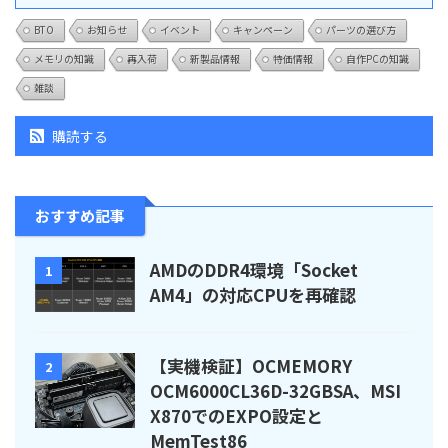
BTO
お知らせ
イベント
キャンペーン
パーツの選び方
メモリの知識
再入荷
新製品情報
特価情報
自作PCの知識
雑談
購読する
おすすめ記事
AMDのDDR4環境「Socket
1
AM4」の対応CPUを再確認
【実機検証】OCMEMORY
2
OCM6000CL36D-32GBSA、MSI
X870でのEXPO設定と
MemTest86