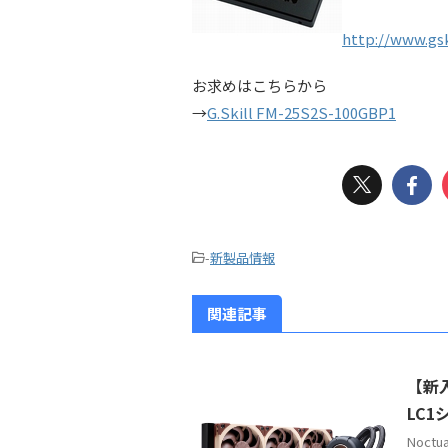
http://www.gs
お求めはこちらから
→
G.Skill FM-25S2S-100GBP1
-
新製品情報
関連記事
【新入
LC1
Noc