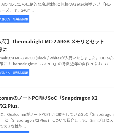
ua AIO NL-LC1 の圧倒的な冷却性能と信頼のAsetek製ポンプ 「NL-
リーズ」は、240m ...
の選び方
新製品情報
荷】Thermalright MC-2 ARGB メモリとセット
得に
alright MC-2 ARGB (Black / White)が入荷いたしました。 DDR4/5
に「Thermalright MC-2 ARGB」の特徴 近年の自作PCにおいて ...
の選び方
新製品情報
lcommのノートPC向けSoC「Snapdragon X2
e/X2 Plus」
、QualcommがノートPC向けに展開しているSoC「Snapdragon
lite」と「Snapdragon X2 Plus」について紹介します。 3nmプロセス
大きな性能 ...