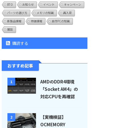
BTO
お知らせ
イベント
キャンペーン
パーツの選び方
メモリの知識
再入荷
新製品情報
特価情報
自作PCの知識
雑談
購読する
おすすめ記事
AMDのDDR4環境
1
「Socket AM4」の
対応CPUを再確認
【実機検証】
2
OCMEMORY