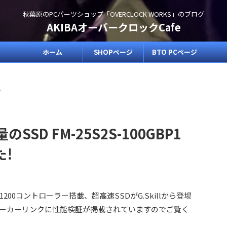
秋葉原のPCパーツショップ「OVERCLOCK WORKS」のブログ
AKIBAオーバークロックCafe
ホーム
SHOPページ
BTO PCページ
>
のSSD FM-25S2S-100GBP1
!
 SF-1200コントローラー搭載、超高速SSDがG.Skillから登場
ーカーリンクに性能検証が掲載されていますのでご覧く