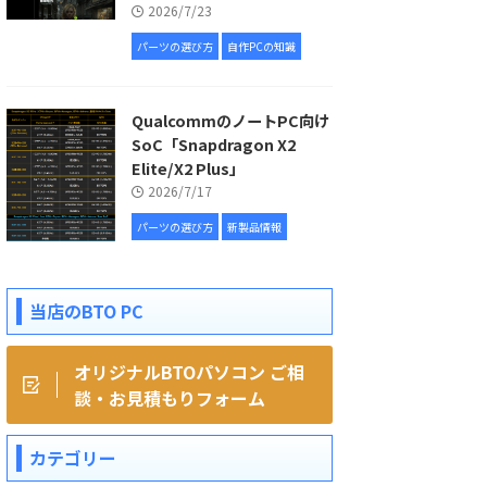
2026/7/23
パーツの選び方
自作PCの知識
QualcommのノートPC向け
SoC「Snapdragon X2
Elite/X2 Plus」
2026/7/17
パーツの選び方
新製品情報
当店のBTO PC
オリジナルBTOパソコン ご相
談・お見積もりフォーム
カテゴリー