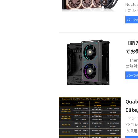
Noct
LC1シ
パーツ
【新入
でお
Therm
の熱対策
パーツ
Qua
Elit
今回は
X2 E
の採用で