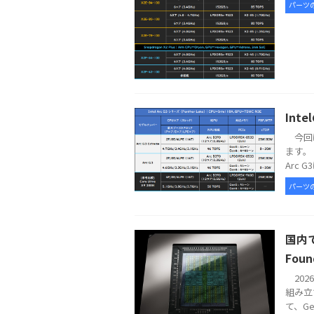
パーツ
Int
今回は
ます。 
Arc G
パーツ
国内で
Foun
2026
組み立
て、GeFo