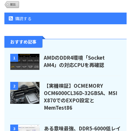
雑談
購読する
おすすめ記事
AMDのDDR4環境「Socket
1
AM4」の対応CPUを再確認
【実機検証】OCMEMORY
2
OCM6000CL36D-32GBSA、MSI
X870でのEXPO設定と
MemTest86
ある意味最強、DDR5-6000低レイ
3