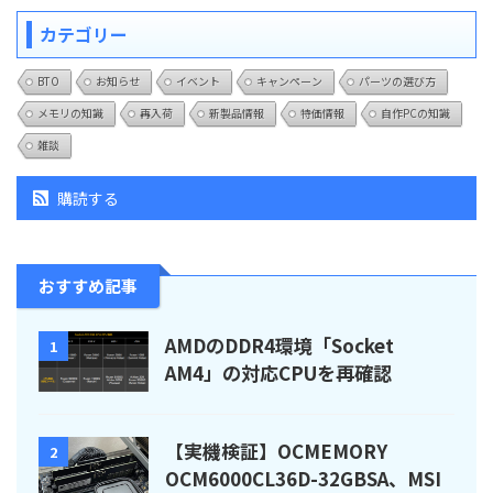
カテゴリー
BTO
お知らせ
イベント
キャンペーン
パーツの選び方
メモリの知識
再入荷
新製品情報
特価情報
自作PCの知識
雑談
購読する
おすすめ記事
AMDのDDR4環境「Socket
1
AM4」の対応CPUを再確認
【実機検証】OCMEMORY
2
OCM6000CL36D-32GBSA、MSI