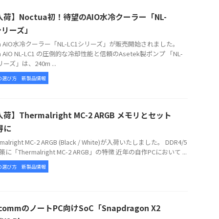
荷】Noctua初！待望のAIO水冷クーラー「NL-
シリーズ」
tua AIO水冷クーラー「NL-LC1シリーズ」が販売開始されました。
ua AIO NL-LC1 の圧倒的な冷却性能と信頼のAsetek製ポンプ 「NL-
リーズ」は、240m ...
の選び方
新製品情報
荷】Thermalright MC-2 ARGB メモリとセット
得に
alright MC-2 ARGB (Black / White)が入荷いたしました。 DDR4/5
に「Thermalright MC-2 ARGB」の特徴 近年の自作PCにおいて ...
の選び方
新製品情報
lcommのノートPC向けSoC「Snapdragon X2