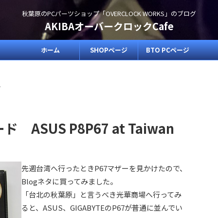
秋葉原のPCパーツショップ「OVERCLOCK WORKS」のブログ
AKIBAオーバークロックCafe
ホーム
SHOPページ
BTO PCページ
>
 ASUS P8P67 at Taiwan
先週台湾へ行ったときP67マザーを見かけたので、
Blogネタに買ってみました。
「台北の秋葉原」と言うべき光華商場へ行ってみ
ると、ASUS、GIGABYTEのP67が普通に並んでい