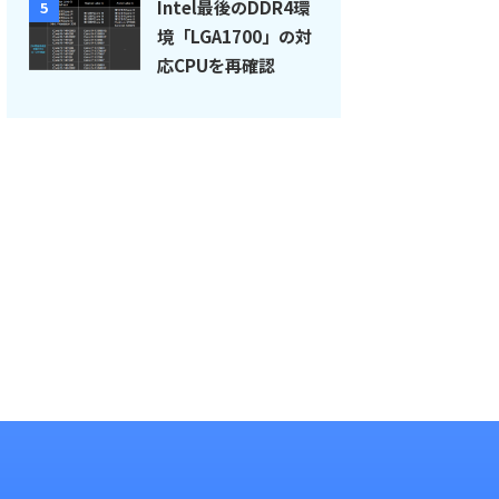
Intel最後のDDR4環
5
境「LGA1700」の対
応CPUを再確認