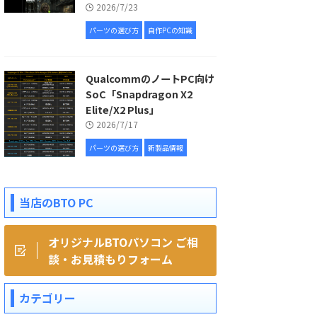
2026/7/23
パーツの選び方
自作PCの知識
QualcommのノートPC向け
SoC「Snapdragon X2
Elite/X2 Plus」
2026/7/17
パーツの選び方
新製品情報
当店のBTO PC
オリジナルBTOパソコン ご相
談・お見積もりフォーム
カテゴリー