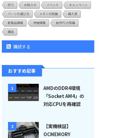
BTO
お知らせ
イベント
キャンペーン
パーツの選び方
メモリの知識
再入荷
新製品情報
特価情報
自作PCの知識
雑談
購読する
おすすめ記事
AMDのDDR4環境
1
「Socket AM4」の
対応CPUを再確認
【実機検証】
2
OCMEMORY