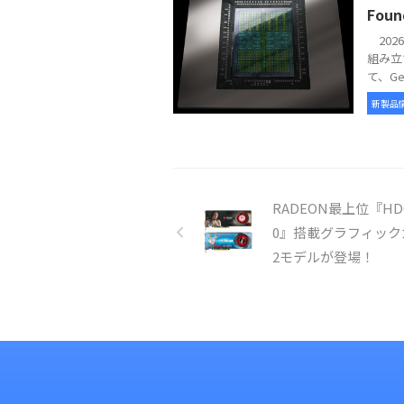
Foun
2026
組み立
て、GeFo
新製品
RADEON最上位『HD
0』搭載グラフィック
2モデルが登場！