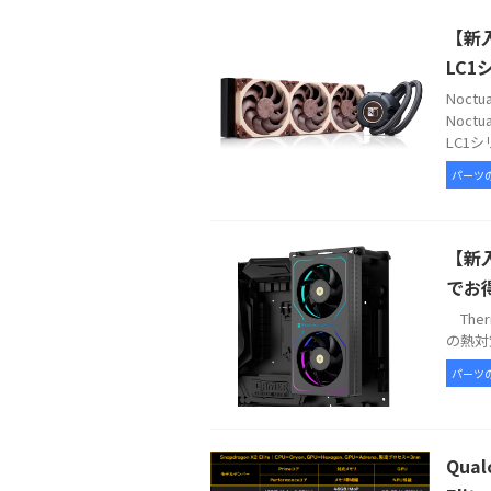
【新入
LC1
Noc
Noct
LC1シ
パーツ
【新入
でお
Therm
の熱対策
パーツ
Qua