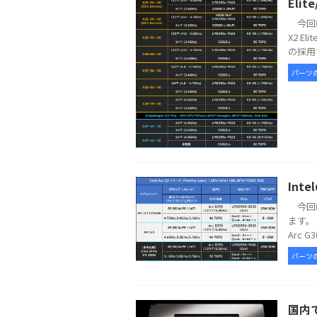
Elit
今回は
X2 E
の採用で
パーツ
Int
今回は
ます。 
Arc G
パーツ
国内で