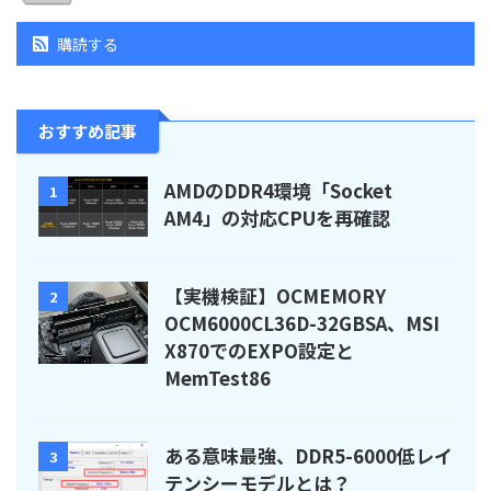
購読する
おすすめ記事
AMDのDDR4環境「Socket
1
AM4」の対応CPUを再確認
【実機検証】OCMEMORY
2
OCM6000CL36D-32GBSA、MSI
X870でのEXPO設定と
MemTest86
ある意味最強、DDR5-6000低レイ
3
テンシーモデルとは？