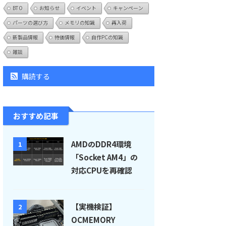
BTO
お知らせ
イベント
キャンペーン
パーツの選び方
メモリの知識
再入荷
新製品情報
特価情報
自作PCの知識
雑談
購読する
おすすめ記事
AMDのDDR4環境
1
「Socket AM4」の
対応CPUを再確認
【実機検証】
2
OCMEMORY