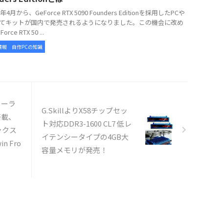
年4月から、GeForce RTX 5090 Founders Editionを採用したPCや
てキットが国内で発売されるようになりました。この機会に改め
rce RTX 50 ...
情報
自作PCの知識
クーラ
G.SkillよりX58チップセッ
」搭載、
ト対応DDR3-1600 CL7 低レ
ックス
イテンシータイプの4GB大
n Fro
容量メモリが発売！