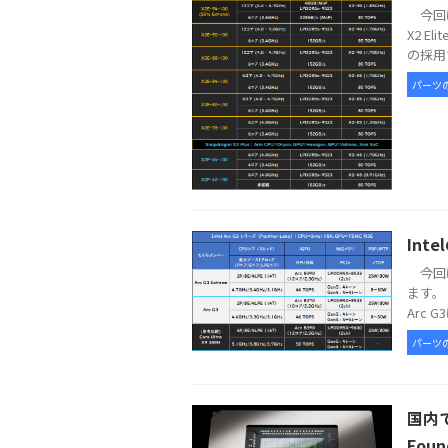
今回は
X2 E
の採用で
パーツ
Int
今回は
ます。 
Arc G
パーツ
国内で
Foun