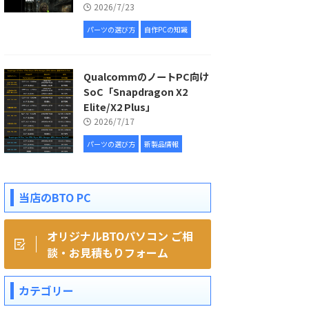
2026/7/23
パーツの選び方
自作PCの知識
QualcommのノートPC向け
SoC「Snapdragon X2
Elite/X2 Plus」
2026/7/17
パーツの選び方
新製品情報
当店のBTO PC
オリジナルBTOパソコン ご相
談・お見積もりフォーム
カテゴリー