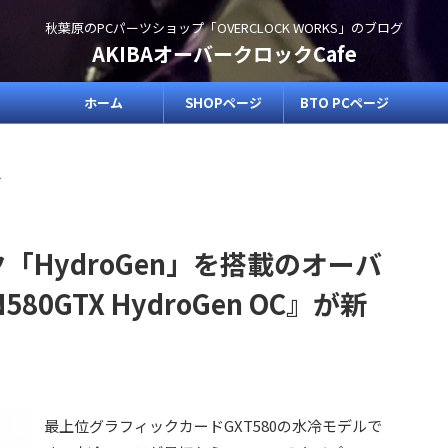
秋葉原のPCパーツショップ「OVERCLOCK WORKS」のブログ
AKIBAオーバークロックCafe
ホーム
SHOPページ
BTO PCページ
>
「HydroGen」を搭載のオーバ
0GTX HydroGen OC』が新
最上位グラフィックカードGXT580の水冷モデルで