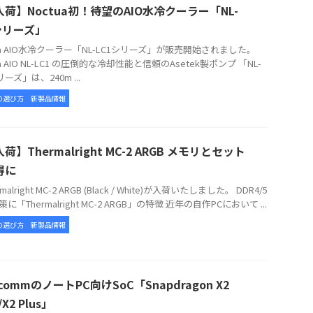
荷】Noctua初！待望のAIO水冷クーラー「NL-
シリーズ」
tua AIO水冷クーラー「NL-LC1シリーズ」が販売開始されました。
ua AIO NL-LC1 の圧倒的な冷却性能と信頼のAsetek製ポンプ 「NL-
リーズ」は、240m ...
の選び方
新製品情報
荷】Thermalright MC-2 ARGB メモリとセット
得に
alright MC-2 ARGB (Black / White)が入荷いたしました。 DDR4/5
に「Thermalright MC-2 ARGB」の特徴 近年の自作PCにおいて ...
の選び方
新製品情報
lcommのノートPC向けSoC「Snapdragon X2
e/X2 Plus」