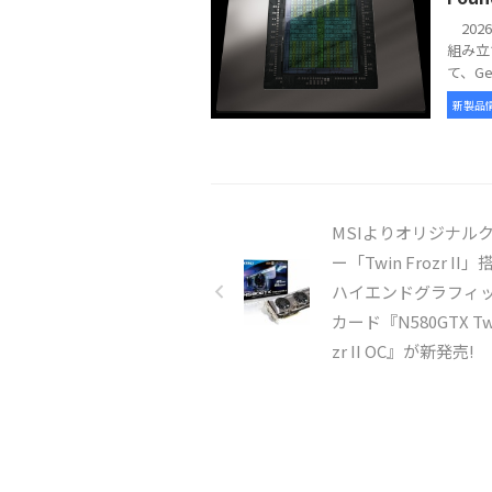
2026
組み立
て、GeFo
新製品
MSIよりオリジナル
ー「Twin Frozr II
ハイエンドグラフィ
カード『N580GTX Twi
zr II OC』が新発売!