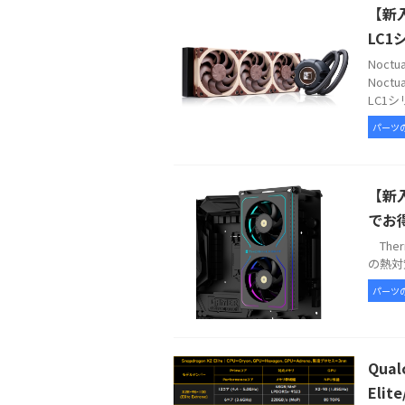
【新入
LC1
Noc
Noct
LC1シ
パーツ
【新入
でお
Therm
の熱対策
パーツ
Qua
Elit