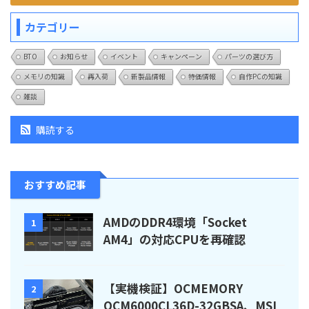
カテゴリー
BTO
お知らせ
イベント
キャンペーン
パーツの選び方
メモリの知識
再入荷
新製品情報
特価情報
自作PCの知識
雑談
購読する
おすすめ記事
AMDのDDR4環境「Socket
1
AM4」の対応CPUを再確認
【実機検証】OCMEMORY
2
OCM6000CL36D-32GBSA、MSI