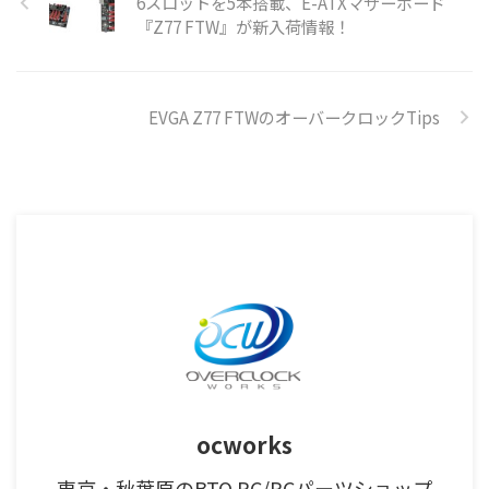
6スロットを5本搭載、E-ATXマザーボード
『Z77 FTW』が新入荷情報！
EVGA Z77 FTWのオーバークロックTips
ocworks
東京・秋葉原のBTO PC/PCパーツショップ