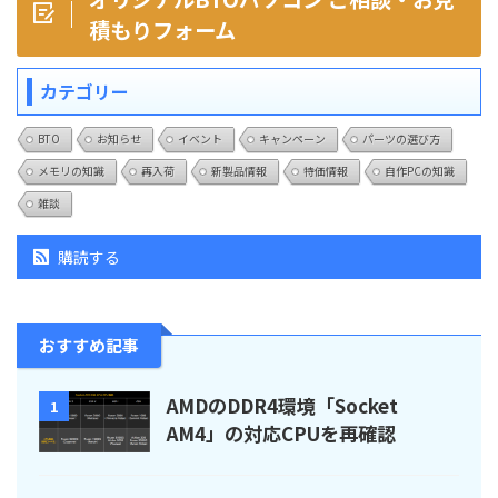
積もりフォーム
カテゴリー
BTO
お知らせ
イベント
キャンペーン
パーツの選び方
メモリの知識
再入荷
新製品情報
特価情報
自作PCの知識
雑談
購読する
おすすめ記事
AMDのDDR4環境「Socket
1
AM4」の対応CPUを再確認