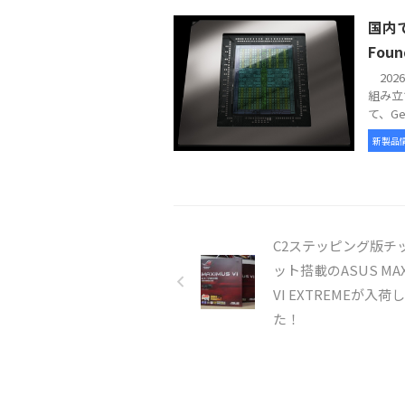
国内で
Foun
2026
組み立
て、GeFo
新製品
C2ステッピング版チ
ット搭載のASUS MAX
VI EXTREMEが入荷
た！