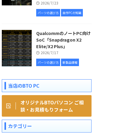
2026/7/23
パーツの選び方
自作PCの知識
QualcommのノートPC向け
SoC「Snapdragon X2
Elite/X2 Plus」
2026/7/17
パーツの選び方
新製品情報
当店のBTO PC
オリジナルBTOパソコン ご相
談・お見積もりフォーム
カテゴリー