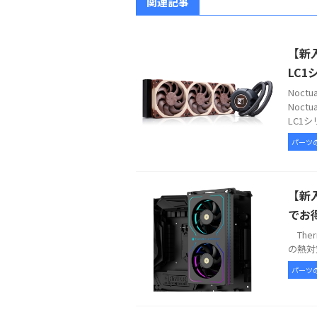
関連記事
【新入
LC1
Noc
Noct
LC1シ
パーツ
【新入
でお
Therm
の熱対策
パーツ