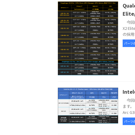
Qua
Elit
今回は
X2 E
の採用で
パーツ
Int
今回は
ます。 
Arc G
パーツ