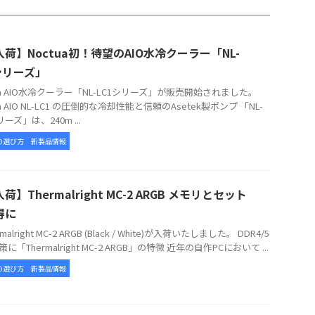
荷】Noctua初！待望のAIO水冷クーラー「NL-
シリーズ」
tua AIO水冷クーラー「NL-LC1シリーズ」が販売開始されました。
ua AIO NL-LC1 の圧倒的な冷却性能と信頼のAsetek製ポンプ 「NL-
リーズ」は、240m ...
の選び方
新製品情報
荷】Thermalright MC-2 ARGB メモリとセット
得に
alright MC-2 ARGB (Black / White)が入荷いたしました。 DDR4/5
に「Thermalright MC-2 ARGB」の特徴 近年の自作PCにおいて ...
の選び方
新製品情報