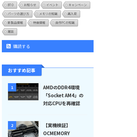
BTO
お知らせ
イベント
キャンペーン
パーツの選び方
メモリの知識
再入荷
新製品情報
特価情報
自作PCの知識
雑談
購読する
おすすめ記事
AMDのDDR4環境
1
「Socket AM4」の
対応CPUを再確認
【実機検証】
2
OCMEMORY