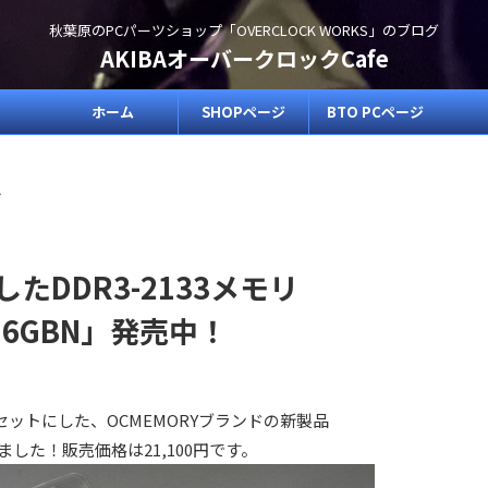
秋葉原のPCパーツショップ「OVERCLOCK WORKS」のブログ
AKIBAオーバークロックCafe
ホーム
SHOPページ
BTO PCページ
>
たDDR3-2133メモリ
-16GBN」発売中！
枚セットにした、OCMEMORYブランドの新製品
荷しました！販売価格は21,100円です。