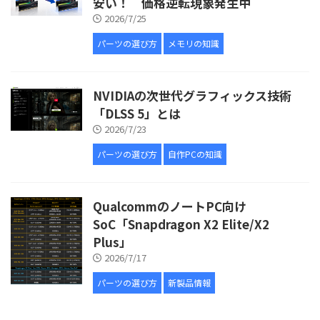
安い！ 価格逆転現象発生中
2026/7/25
パーツの選び方
メモリの知識
NVIDIAの次世代グラフィックス技術
「DLSS 5」とは
2026/7/23
パーツの選び方
自作PCの知識
QualcommのノートPC向け
SoC「Snapdragon X2 Elite/X2
Plus」
2026/7/17
パーツの選び方
新製品情報