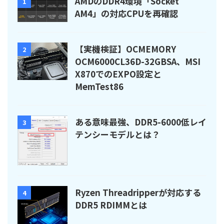
AMDのDDR4環境「Socket
1
AM4」の対応CPUを再確認
【実機検証】OCMEMORY
2
OCM6000CL36D-32GBSA、MSI
X870でのEXPO設定と
MemTest86
ある意味最強、DDR5-6000低レイ
3
テンシーモデルとは？
Ryzen Threadripperが対応する
4
DDR5 RDIMMとは