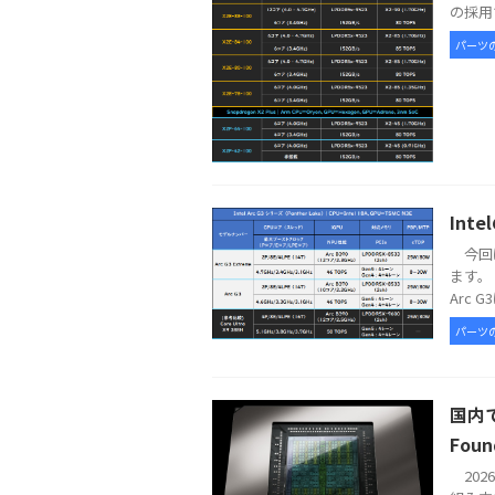
の採用で
パーツ
Int
今回は
ます。 
Arc G
パーツ
国内で
Foun
2026