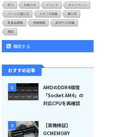
BTO
お知らせ
イベント
キャンペーン
パーツの選び方
メモリの知識
再入荷
新製品情報
特価情報
自作PCの知識
雑談
購読する
おすすめ記事
AMDのDDR4環境
1
「Socket AM4」の
対応CPUを再確認
【実機検証】
2
OCMEMORY