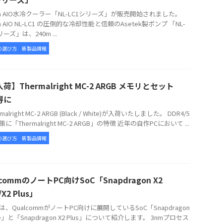
tua AIO水冷クーラー「NL-LC1シリーズ」が販売開始されました。
ua AIO NL-LC1 の圧倒的な冷却性能と信頼のAsetek製ポンプ 「NL-
リーズ」は、240m ...
の選び方
新製品情報
荷】Thermalright MC-2 ARGB メモリとセット
得に
alright MC-2 ARGB (Black / White)が入荷いたしました。 DDR4/5
に「Thermalright MC-2 ARGB」の特徴 近年の自作PCにおいて ...
の選び方
新製品情報
lcommのノートPC向けSoC「Snapdragon X2
e/X2 Plus」
、QualcommがノートPC向けに展開しているSoC「Snapdragon
lite」と「Snapdragon X2 Plus」について紹介します。 3nmプロセス