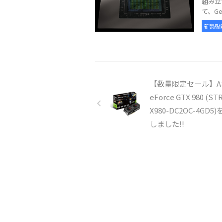
組み立
て、GeFo
新製品
【数量限定セール】AS
eForce GTX 980 (ST
X980-DC2OC-4GD5
しました!!