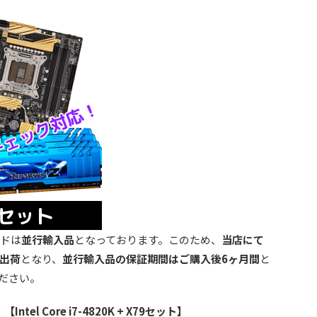
ドは
並行輸入品
となっております。このため、
当店にて
出荷
となり、
並行輸入品の保証期間はご購入後6ヶ月間
と
ださい。
el Core i7-4820K + X79セット】