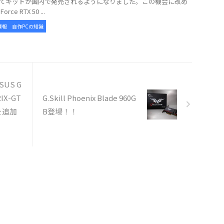
てキットが国内で発売されるようになりました。この機会に改め
rce RTX 50 ...
情報
自作PCの知識
US G
RIX-GT
G.Skill Phoenix Blade 960G
)を追加
B登場！！