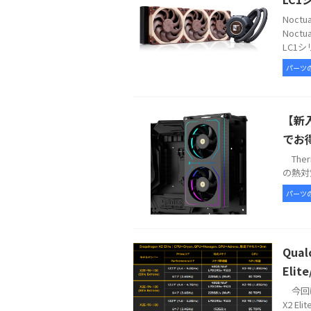
Noc
Noct
LC1シ
パーツ
【新入
でお
Therm
の熱対策
パーツ
Qua
Elit
今回は
X2 E