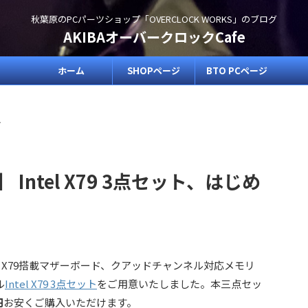
秋葉原のPCパーツショップ「OVERCLOCK WORKS」のブログ
AKIBAオーバークロックCafe
ホーム
SHOPページ
BTO PCページ
>
 Intel X79 3点セット、はじめ
Intel X79搭載マザーボード、クアッドチャンネル対応メモリ
ル
Intel X79 3点セット
をご用意いたしました。本三点セッ
円
お安くご購入いただけます。