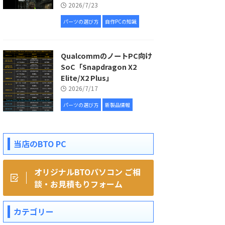
2026/7/23
パーツの選び方
自作PCの知識
QualcommのノートPC向け
SoC「Snapdragon X2
Elite/X2 Plus」
2026/7/17
パーツの選び方
新製品情報
当店のBTO PC
オリジナルBTOパソコン ご相
談・お見積もりフォーム
カテゴリー