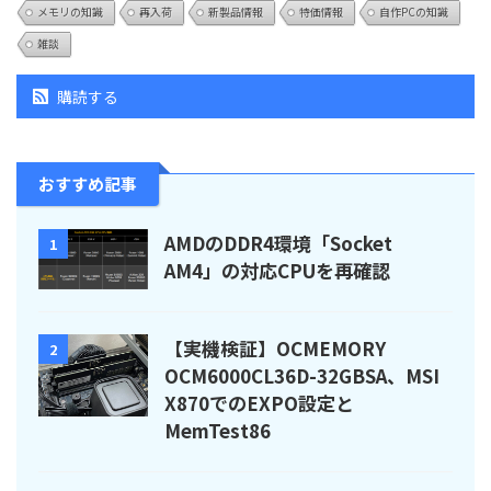
メモリの知識
再入荷
新製品情報
特価情報
自作PCの知識
雑談
購読する
おすすめ記事
AMDのDDR4環境「Socket
1
AM4」の対応CPUを再確認
【実機検証】OCMEMORY
2
OCM6000CL36D-32GBSA、MSI
X870でのEXPO設定と
MemTest86