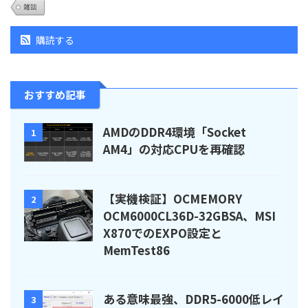
雑談
購読する
おすすめ記事
AMDのDDR4環境「Socket
1
AM4」の対応CPUを再確認
【実機検証】OCMEMORY
2
OCM6000CL36D-32GBSA、MSI
X870でのEXPO設定と
MemTest86
ある意味最強、DDR5-6000低レイ
3