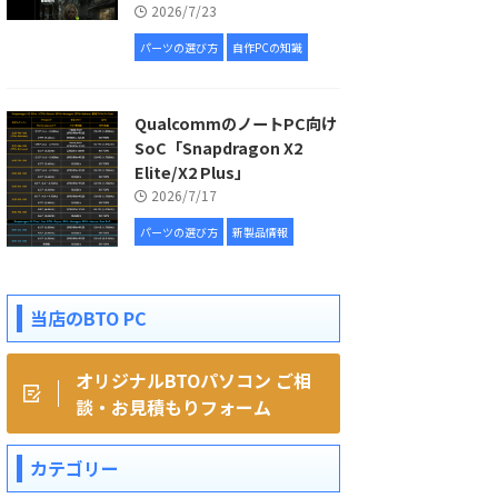
2026/7/23
パーツの選び方
自作PCの知識
QualcommのノートPC向け
SoC「Snapdragon X2
Elite/X2 Plus」
2026/7/17
パーツの選び方
新製品情報
当店のBTO PC
オリジナルBTOパソコン ご相
談・お見積もりフォーム
カテゴリー