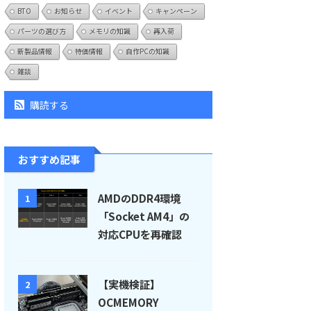
BTO
お知らせ
イベント
キャンペーン
パーツの選び方
メモリの知識
再入荷
新製品情報
特価情報
自作PCの知識
雑談
購読する
おすすめ記事
AMDのDDR4環境
1
「Socket AM4」の
対応CPUを再確認
【実機検証】
2
OCMEMORY