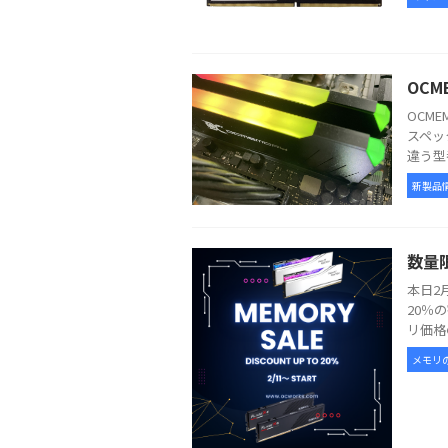
OCM
OCM
スペッ
違う型
新製品
数量
本日2
20％
リ価格
メモリ