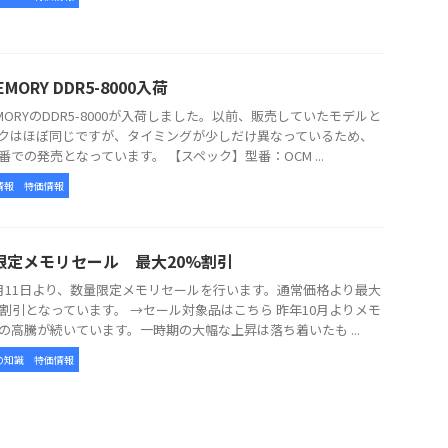
EMORY DDR5-8000入荷
EMORYのDDR5-8000が入荷しました。以前、販売していたモデルと
クはほぼ同じですが、タイミングが少しだけ異なっているため、
番での発売となっています。 【スペック】型番：OCM ...
情報
特価情報
限定メモリセール 最大20%割引
月11日より、数量限定メモリセールを行います。通常価格より最大
の割引となっています。 →セール対象品はこちら 昨年10月よりメモ
の高騰が続いています。一時期の大幅な上昇は落ち着いたも ...
の知識
特価情報