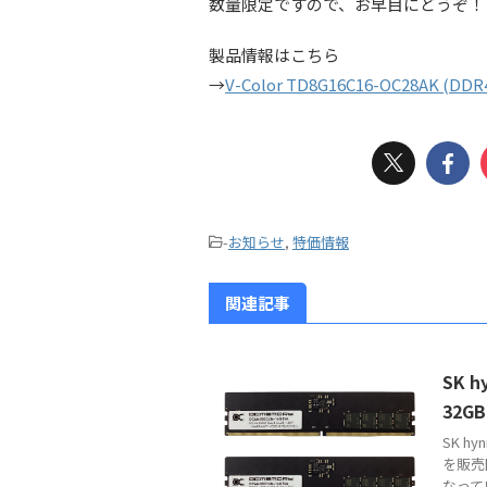
数量限定ですので、お早目にどうぞ
製品情報はこちら
→
V-Color TD8G16C16-OC28AK (DDR
-
お知らせ
,
特価情報
関連記事
SK 
32G
SK h
を販売
なって