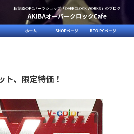
秋葉原のPCパーツショップ「OVERCLOCK WORKS」のブログ
AKIBAオーバークロックCafe
ホーム
SHOPページ
BTO PCページ
GBキット、限定特価！