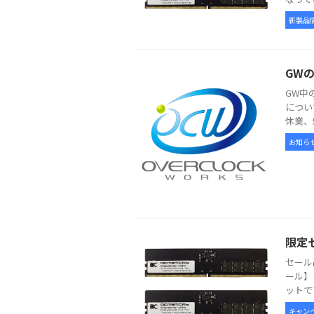
新製品
GW
GW中
につい
休業、
お知ら
限定
セール
ール】 /
ットです。 
キャン