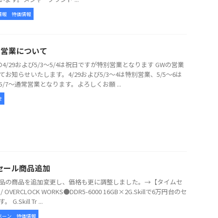
情報
特価情報
の営業について
の4/29および5/3～5/4は祝日ですが特別営業となります GWの営業
てお知らせいたします。4/29および5/3～4は特別営業、5/5～6は
5/7～通常営業となります。よろしくお願 ...
せ
セール商品追加
品の商品を追加変更し、価格も更に調整しました。→【タイムセ
 OVERCLOCK WORKS●DDR5-6000 16GB×2G.Skillで6万円台のセ
G.Skill Tr ...
ペーン
特価情報