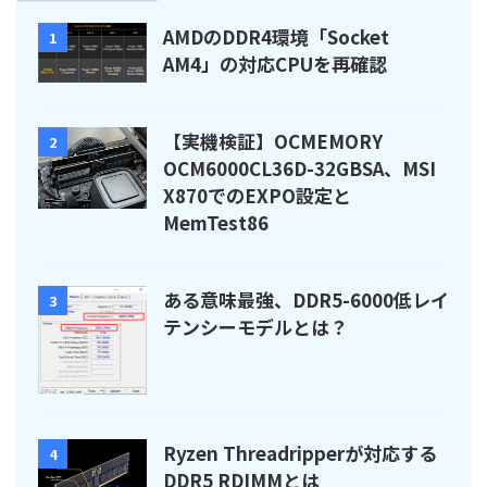
AMDのDDR4環境「Socket
1
AM4」の対応CPUを再確認
【実機検証】OCMEMORY
2
OCM6000CL36D-32GBSA、MSI
X870でのEXPO設定と
MemTest86
ある意味最強、DDR5-6000低レイ
3
テンシーモデルとは？
Ryzen Threadripperが対応する
4
DDR5 RDIMMとは