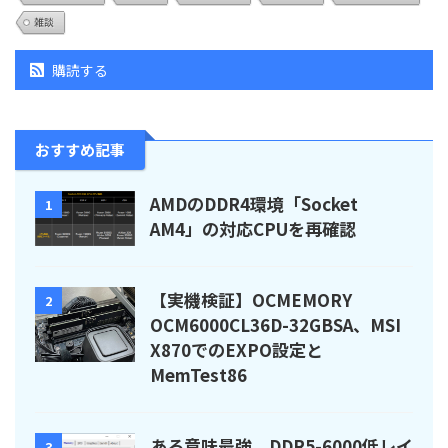
雑談
購読する
おすすめ記事
AMDのDDR4環境「Socket
1
AM4」の対応CPUを再確認
【実機検証】OCMEMORY
2
OCM6000CL36D-32GBSA、MSI
X870でのEXPO設定と
MemTest86
ある意味最強、DDR5-6000低レイ
3