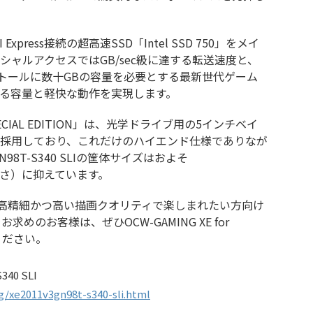
press接続の超高速SSD「Intel SSD 750」をメイ
ャルアクセスではGB/sec級に達する転送速度と、
ストールに数十GBの容量を必要とする最新世代ゲーム
る容量と軽快な動作を実現します。
SPECIAL EDITION」は、光学ドライブ用の5インチベイ
採用しており、これだけのハイエンド仕様でありなが
v3 GN98T-S340 SLIの筐体サイズはおよそ
×高さ）に抑えています。
り高精細かつ高い描画クオリティで楽しまれたい方向け
めのお客様は、ぜひOCW-GAMING XE for
検討ください。
340 SLI
/xe2011v3gn98t-s340-sli.html