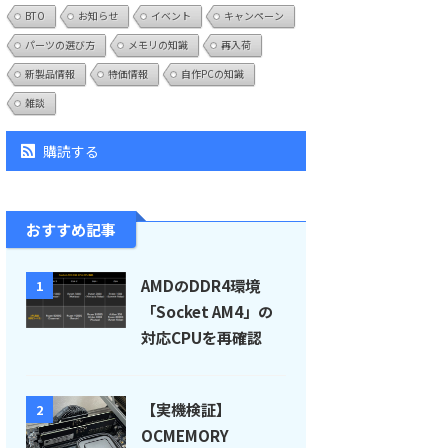
BTO
お知らせ
イベント
キャンペーン
パーツの選び方
メモリの知識
再入荷
新製品情報
特価情報
自作PCの知識
雑談
購読する
おすすめ記事
AMDのDDR4環境
1
「Socket AM4」の
対応CPUを再確認
【実機検証】
2
OCMEMORY