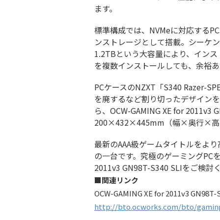
ます。
標準構成では、NVMeに対応するPCI Ex
ンストレージとして搭載。シーケンシ
1.2TBという大容量により、イン
を複数インストールしても、余裕あ
PCケースのNZXT「S340 Razer-
を廃するなど割り切ったデザインを
ら、OCW-GAMING XE for 2011
200×432×445mm（幅×奥行
最新のAAA級ゲームタイトルをよ
の一台です。究極のゲーミングPCをお求
2011v3 GN98T-S340 SLIをご
■関連リンク
OCW-GAMING XE for 2011v3 GN98T-S
http://bto.ocworks.com/bto/gaming