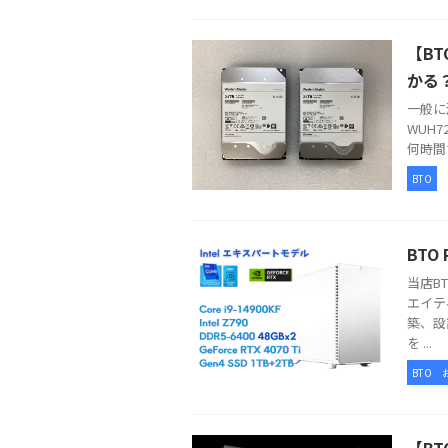
【B
かる
一般に流
WUH72
何時間で
BTO
BT
当店B
エイテ
築、設
を ...
BTO