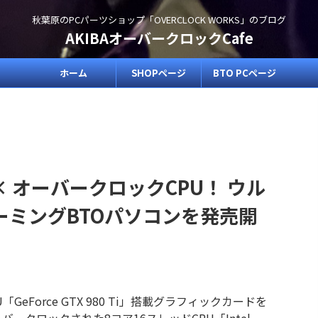
秋葉原のPCパーツショップ「OVERCLOCK WORKS」のブログ
AKIBAオーバークロックCafe
ホーム
SHOPページ
BTO PCページ
I × オーバークロックCPU！ ウル
ーミングBTOパソコンを発売開
GeForce GTX 980 Ti」搭載グラフィックカードを