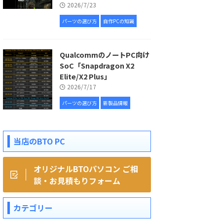
2026/7/23
パーツの選び方
自作PCの知識
QualcommのノートPC向け
SoC「Snapdragon X2
Elite/X2 Plus」
2026/7/17
パーツの選び方
新製品情報
当店のBTO PC
オリジナルBTOパソコン ご相
談・お見積もりフォーム
カテゴリー