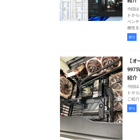
今回は
トから
ベンチ
頼性を最 
BTO
【オー
99
紹介
今回は
トから
ご紹介し
BTO