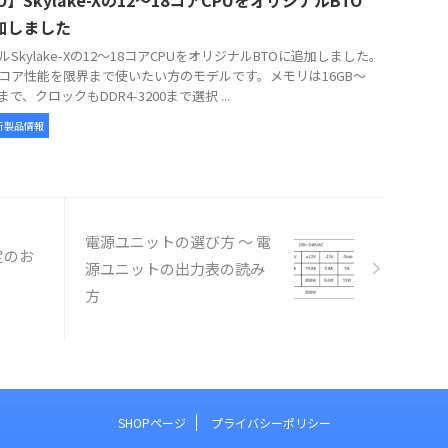
O】Skylake-Xの12～18コアCPUをオリジナルBTO
加しました
ルSkylake-Xの12～18コアCPUをオリジナルBTOに追加しました。
コア性能を限界まで使いたい方のモデルです。メモリは16GB～
Bまで、クロックもDDR4-3200まで選択 ...
新製品情報
電源ユニットの選び方 ～ 電
定のお
源ユニットの出力表の読み
方
SHOPページ
プライバシーポリシー