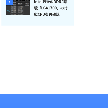
Intel最後のDDR4環
5
境「LGA1700」の対
応CPUを再確認