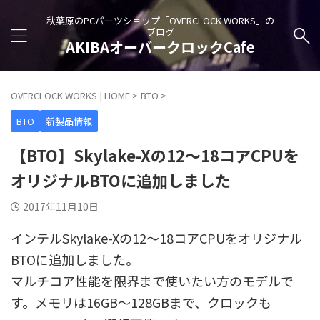
秋葉原のPCパーツショップ「OVERCLOCK WORKS」の
ブログ
AKIBAオーバークロックCafe
OVERCLOCK WORKS | HOME
>
BTO
>
BTO
新製品情報
【BTO】Skylake-Xの12～18コアCPUを
オリジナルBTOに追加しました
2017年11月10日
インテルSkylake-Xの12～18コアCPUをオリジナル
BTOに追加しました。
マルチコア性能を限界まで使いたい方のモデルで
す。メモリは16GB～128GBまで、クロックも