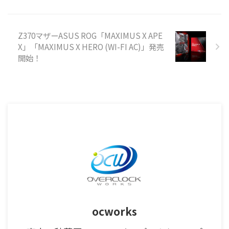
Z370マザーASUS ROG「MAXIMUS X APE
X」「MAXIMUS X HERO (WI-FI AC)」発売
開始！
ocworks