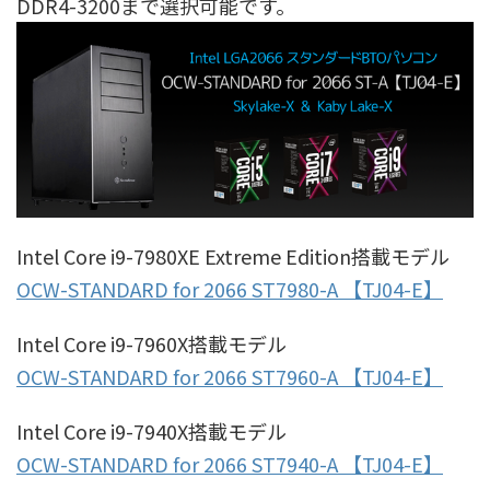
DDR4-3200まで選択可能です。
Intel Core i9-7980XE Extreme Edition搭載モデル
OCW-STANDARD for 2066 ST7980-A 【TJ04-E】
Intel Core i9-7960X搭載モデル
OCW-STANDARD for 2066 ST7960-A 【TJ04-E】
Intel Core i9-7940X搭載モデル
OCW-STANDARD for 2066 ST7940-A 【TJ04-E】