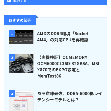
購読する
おすすめ記事
AMDのDDR4環境「Socket
1
AM4」の対応CPUを再確認
【実機検証】OCMEMORY
2
OCM6000CL36D-32GBSA、MSI
X870でのEXPO設定と
MemTest86
ある意味最強、DDR5-6000低レイ
3
テンシーモデルとは？