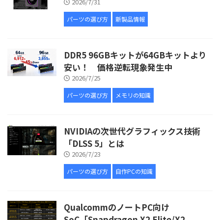
2026/7/31
パーツの選び方
新製品情報
DDR5 96GBキットが64GBキットより
安い！ 価格逆転現象発生中
2026/7/25
パーツの選び方
メモリの知識
NVIDIAの次世代グラフィックス技術
「DLSS 5」とは
2026/7/23
パーツの選び方
自作PCの知識
QualcommのノートPC向け
SoC「Snapdragon X2 Elite/X2