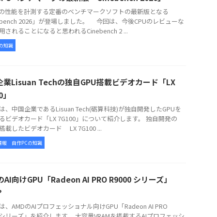
の性能を計測する定番のベンチマークソフトの最新版となる
nebench 2026」が登場しました。 今回は、今後CPUのレビューな
されることになると思われるCinebench 2 ...
の知識
業Lisuan Techの独自GPU搭載ビデオカード「LX
00」
、中国企業であるLisuan Tech(砺算科技)が独自開発したGPUを
るビデオカード「LX 7G100」について紹介します。 独自開発の
搭載したビデオカード LX 7G100 ...
情報
自作PCの知識
のAI向けGPU「Radeon AI PRO R9000 シリーズ」
？
AMDのAIプロフェッショナル向けGPU「Radeon AI PRO
00 シリーズ」を紹介します。 大容量VRAMを搭載するAIプロフェッシ