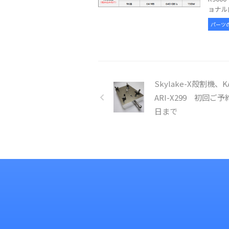
ョナル向
パーツ
Skylake-X殻割機、K
ARI-X299 初回ご
日まで