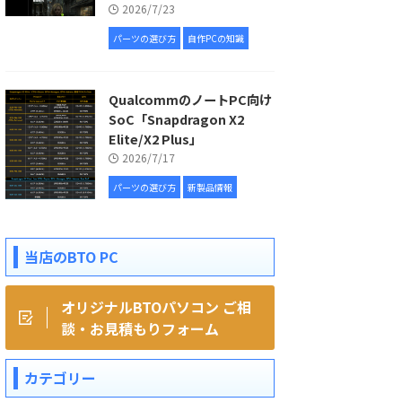
2026/7/23
パーツの選び方
自作PCの知識
QualcommのノートPC向け
SoC「Snapdragon X2
Elite/X2 Plus」
2026/7/17
パーツの選び方
新製品情報
当店のBTO PC
オリジナルBTOパソコン ご相
談・お見積もりフォーム
カテゴリー