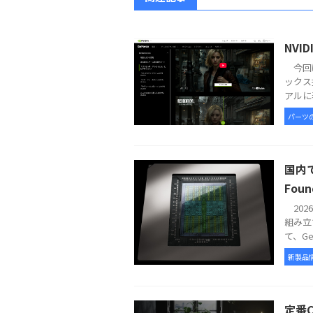
NVI
今回は
ックス
アルに表
パーツ
国内で
Foun
2026
組み立
て、GeFo
新製品
定番C