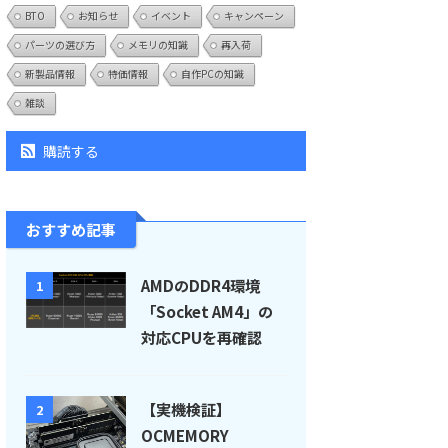
BTO
お知らせ
イベント
キャンペーン
パーツの選び方
メモリの知識
再入荷
新製品情報
特価情報
自作PCの知識
雑談
購読する
おすすめ記事
AMDのDDR4環境
1
「Socket AM4」の
対応CPUを再確認
【実機検証】
2
OCMEMORY