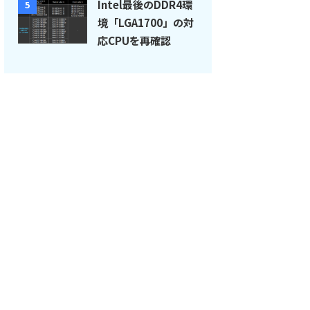
Intel最後のDDR4環
5
境「LGA1700」の対
応CPUを再確認