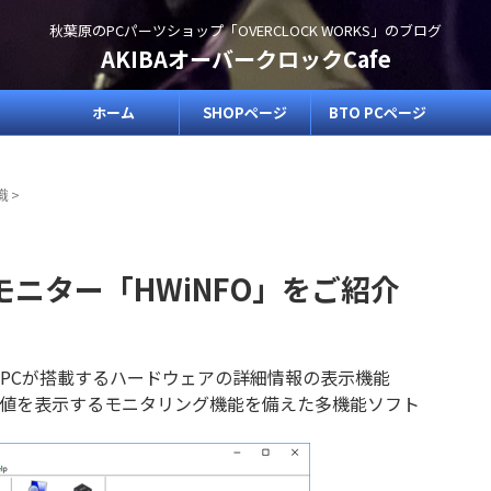
秋葉原のPCパーツショップ「OVERCLOCK WORKS」のブログ
AKIBAオーバークロックCafe
ホーム
SHOPページ
BTO PCページ
識
>
ニター「HWiNFO」をご紹介
、PCが搭載するハードウェアの詳細情報の表示機能
ー値を表示するモニタリング機能を備えた多機能ソフト