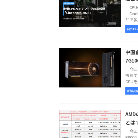
CPU
「Ci
どで多用
自作PC
中国企
7G1
今回は
搭載す
GPUを
新製品
AMD
とは
今回は、
R90