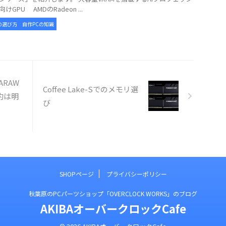
けGPU AMDのRadeon ...
の選び方
自作PCの知識
ARAW
Coffee Lake-Sでのメモリ選
予約は明
び
SHOPページ
プライバシーポリシー
秋葉原のPCパーツショップ「OVERCLOCK WORKS」のブログ
AKIBAオーバークロックCafe