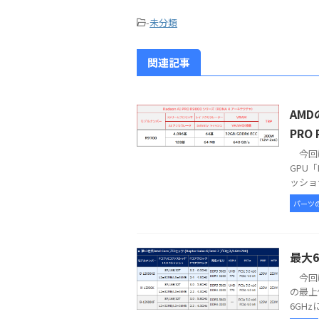
-
未分類
関連記事
AMD
PRO
今回は
GPU「
ッショナ
パーツ
最大6
今回は
の最上
6GHz