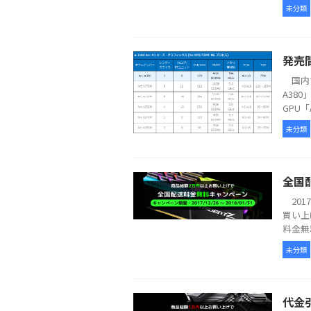
未分類
発売間
国内で
A38
GPU「A
未分類
全国
201
買い上
料金無
未分類
代金