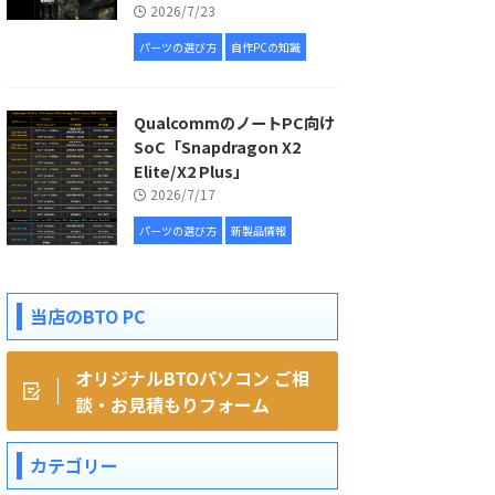
2026/7/23
パーツの選び方
自作PCの知識
QualcommのノートPC向け
SoC「Snapdragon X2
Elite/X2 Plus」
2026/7/17
パーツの選び方
新製品情報
当店のBTO PC
オリジナルBTOパソコン ご相
談・お見積もりフォーム
カテゴリー