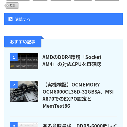
雑談
購読する
おすすめ記事
AMDのDDR4環境「Socket
1
AM4」の対応CPUを再確認
【実機検証】OCMEMORY
2
OCM6000CL36D-32GBSA、MSI
X870でのEXPO設定と
MemTest86
ある意味最強、DDR5-6000低レイ
3