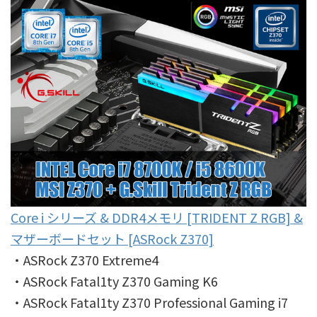
Core i シリーズ & DDR4メモリ [TRIDENT Z RGB] &
マザーボードセット [ASRock Z370]
・ASRock Z370 Extreme4
・ASRock Fatal1ty Z370 Gaming K6
・ASRock Fatal1ty Z370 Professional Gaming i7