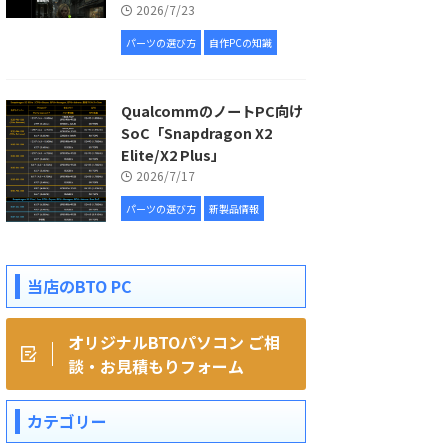
2026/7/23
パーツの選び方
自作PCの知識
QualcommのノートPC向け
SoC「Snapdragon X2
Elite/X2 Plus」
2026/7/17
パーツの選び方
新製品情報
当店のBTO PC
オリジナルBTOパソコン ご相
談・お見積もりフォーム
カテゴリー