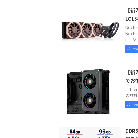
【新入
LC1
Noc
Noct
LC1シ
パーツ
【新入
でお
Therm
の熱対策
パーツ
DDR