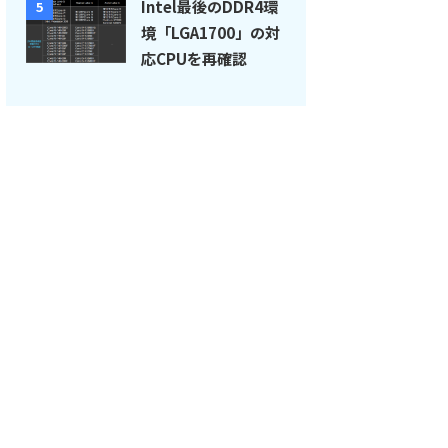
Intel最後のDDR4環
5
境「LGA1700」の対
応CPUを再確認