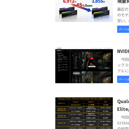
現象
最近の
のモデ
安い、6
パーツ
NVI
今回は
ックス
アルに表
パーツ
Qua
Elit
今回は
X2 E
の採用で