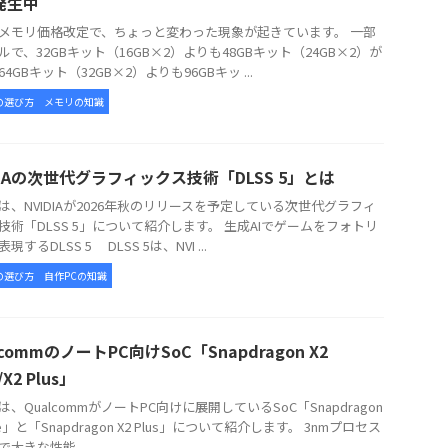
発生中
メモリ価格改定で、ちょっと変わった現象が起きています。 一部
ルで、32GBキット（16GB×2）よりも48GBキット（24GB×2）が
4GBキット（32GB×2）よりも96GBキッ ...
の選び方
メモリの知識
DIAの次世代グラフィックス技術「DLSS 5」とは
、NVIDIAが2026年秋のリリースを予定している次世代グラフィ
技術「DLSS 5」について紹介します。 生成AIでゲームをフォトリ
現するDLSS 5 DLSS 5は、NVI ...
の選び方
自作PCの知識
lcommのノートPC向けSoC「Snapdragon X2
e/X2 Plus」
、QualcommがノートPC向けに展開しているSoC「Snapdragon
lite」と「Snapdragon X2 Plus」について紹介します。 3nmプロセス
大きな性能 ...