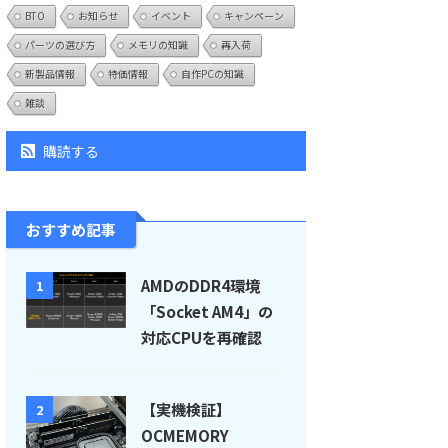
BTO
お知らせ
イベント
キャンペーン
パーツの選び方
メモリの知識
再入荷
新製品情報
特価情報
自作PCの知識
雑談
購読する
おすすめ記事
AMDのDDR4環境
1
「Socket AM4」の
対応CPUを再確認
【実機検証】
2
OCMEMORY