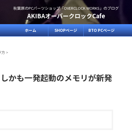
秋葉原のPCパーツショップ「OVERCLOCK WORKS」のブログ
AKIBAオーバークロックCafe
ホーム
SHOPページ
BTO PCページ
び方
>
.2V、しかも一発起動のメモリが新発