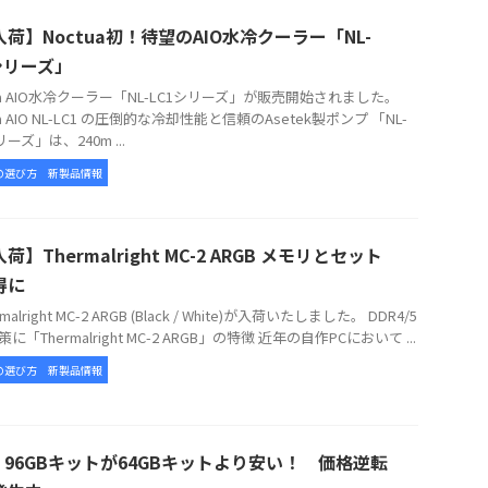
荷】Noctua初！待望のAIO水冷クーラー「NL-
シリーズ」
tua AIO水冷クーラー「NL-LC1シリーズ」が販売開始されました。
ua AIO NL-LC1 の圧倒的な冷却性能と信頼のAsetek製ポンプ 「NL-
リーズ」は、240m ...
の選び方
新製品情報
荷】Thermalright MC-2 ARGB メモリとセット
得に
alright MC-2 ARGB (Black / White)が入荷いたしました。 DDR4/5
に「Thermalright MC-2 ARGB」の特徴 近年の自作PCにおいて ...
の選び方
新製品情報
5 96GBキットが64GBキットより安い！ 価格逆転