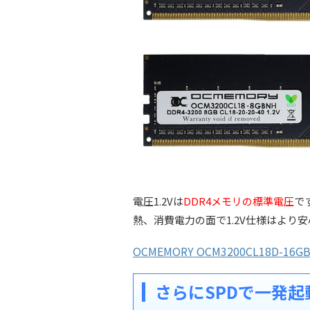
電圧1.2Vは
DDR4メモリの標準電圧
で
熱、消費電力の面で1.2V仕様はより
OCMEMORY OCM3200CL18D-16GBN
さらにSPDで一発起