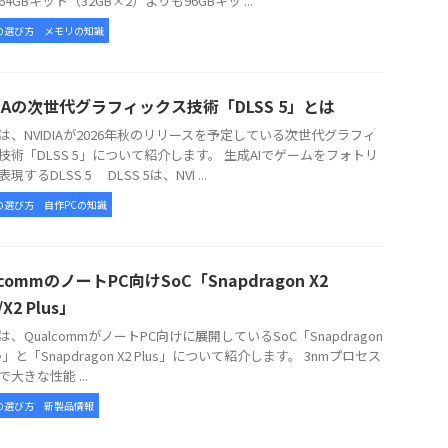
4GBキット（32GB×2）よりも96GBキッ ...
の選び方
メモリの知識
DIAの次世代グラフィックス技術「DLSS 5」とは
、NVIDIAが2026年秋のリリースを予定している次世代グラフィ
技術「DLSS 5」について紹介します。 生成AIでゲームをフォトリ
現するDLSS 5 DLSS 5は、NVI ...
の選び方
自作PCの知識
lcommのノートPC向けSoC「Snapdragon X2
e/X2 Plus」
、QualcommがノートPC向けに展開しているSoC「Snapdragon
lite」と「Snapdragon X2 Plus」について紹介します。 3nmプロセス
大きな性能 ...
の選び方
新製品情報