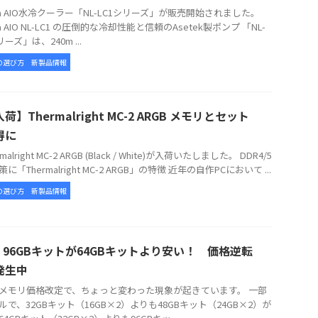
tua AIO水冷クーラー「NL-LC1シリーズ」が販売開始されました。
ua AIO NL-LC1 の圧倒的な冷却性能と信頼のAsetek製ポンプ 「NL-
リーズ」は、240m ...
の選び方
新製品情報
荷】Thermalright MC-2 ARGB メモリとセット
得に
alright MC-2 ARGB (Black / White)が入荷いたしました。 DDR4/5
に「Thermalright MC-2 ARGB」の特徴 近年の自作PCにおいて ...
の選び方
新製品情報
5 96GBキットが64GBキットより安い！ 価格逆転
発生中
メモリ価格改定で、ちょっと変わった現象が起きています。 一部
ルで、32GBキット（16GB×2）よりも48GBキット（24GB×2）が