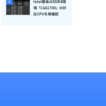
Intel最後のDDR4環
5
境「LGA1700」の対
応CPUを再確認