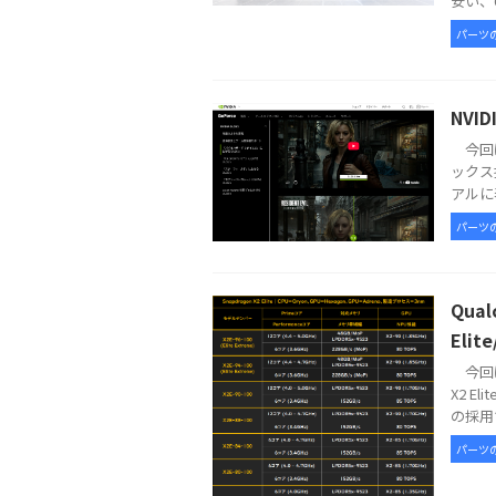
安い、6
パーツ
NVI
今回は
ックス
アルに表
パーツ
Qua
Elit
今回は
X2 E
の採用で
パーツ