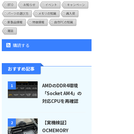
BTO
お知らせ
イベント
キャンペーン
パーツの選び方
メモリの知識
再入荷
新製品情報
特価情報
自作PCの知識
雑談
購読する
おすすめ記事
AMDのDDR4環境
1
「Socket AM4」の
対応CPUを再確認
【実機検証】
2
OCMEMORY