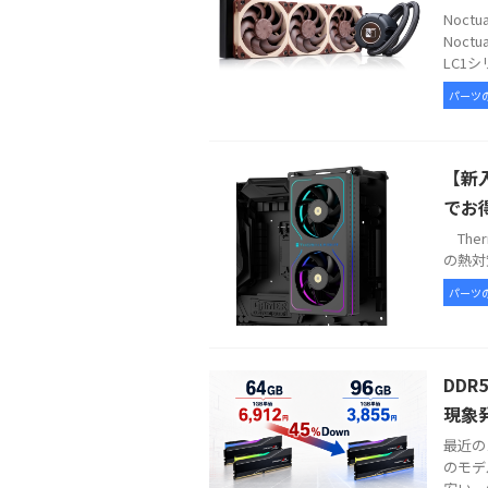
Noc
Noct
LC1シ
パーツ
【新入
でお
Therm
の熱対策
パーツ
DDR
現象
最近の
のモデ