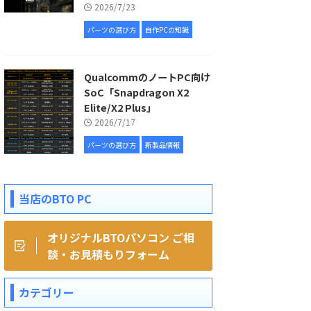
2026/7/23
パーツの選び方
自作PCの知識
QualcommのノートPC向け
SoC「Snapdragon X2
Elite/X2 Plus」
2026/7/17
パーツの選び方
新製品情報
当店のBTO PC
オリジナルBTOパソコン ご相
談・お見積もりフォーム
カテゴリー