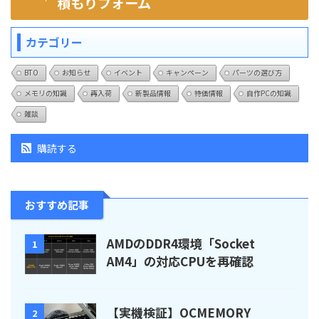
積もりフォーム
カテゴリー
BTO
お知らせ
イベント
キャンペーン
パーツの選び方
メモリの知識
再入荷
新製品情報
特価情報
自作PCの知識
雑談
購読する
おすすめ記事
AMDのDDR4環境「Socket
1
AM4」の対応CPUを再確認
【実機検証】OCMEMORY
2