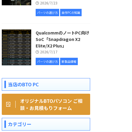
2026/7/23
パーツの選び方
自作PCの知識
QualcommのノートPC向け
SoC「Snapdragon X2
Elite/X2 Plus」
2026/7/17
パーツの選び方
新製品情報
当店のBTO PC
オリジナルBTOパソコン ご相
談・お見積もりフォーム
カテゴリー