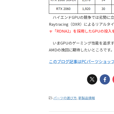
ハイエンドGPUの競争では劣勢に立た
Raytracing（DXR）によるリア
ャ「RDNA2」を採用したGPUの投入
いまGPUのゲーミング性能を追求する
AMDの挽回に期待したいところです
このブログ記事はPCパーツショップO
-
パーツの選び方
,
新製品情報