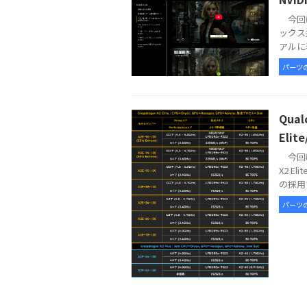
今回は
ックス
アルに表
パーツ
Qua
Elit
今回は
X2 E
の採用で
パーツ