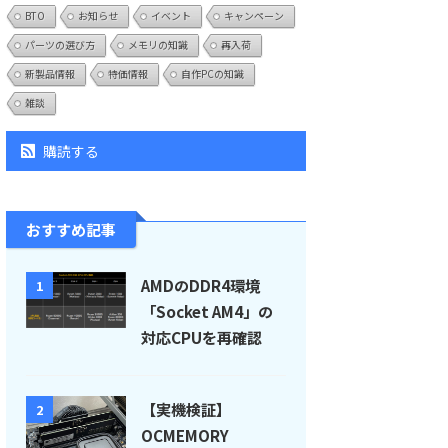
BTO
お知らせ
イベント
キャンペーン
パーツの選び方
メモリの知識
再入荷
新製品情報
特価情報
自作PCの知識
雑談
購読する
おすすめ記事
AMDのDDR4環境
1
「Socket AM4」の
対応CPUを再確認
【実機検証】
2
OCMEMORY