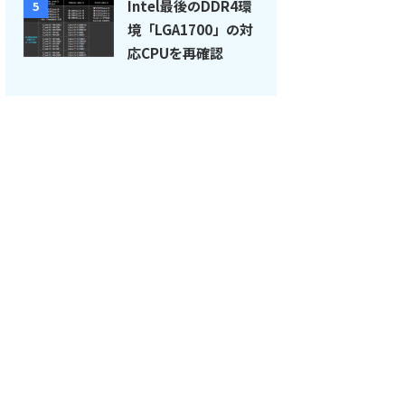
Intel最後のDDR4環
5
境「LGA1700」の対
応CPUを再確認