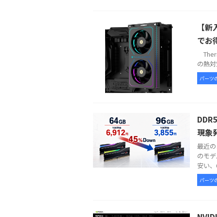
【新入
でお
Therm
の熱対策
パーツ
DDR
現象
最近の
のモデ
安い、6
パーツ
NVI