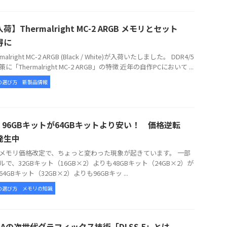
荷】Thermalright MC-2 ARGB メモリとセット
得に
alright MC-2 ARGB (Black / White)が入荷いたしました。 DDR4/5
に「Thermalright MC-2 ARGB」の特徴 近年の自作PCにおいて ...
の選び方
新製品情報
5 96GBキットが64GBキットより安い！ 価格逆転
発生中
メモリ価格改定で、ちょっと変わった現象が起きています。 一部
ルで、32GBキット（16GB×2）よりも48GBキット（24GB×2）が
4GBキット（32GB×2）よりも96GBキッ ...
の選び方
メモリの知識
DIAの次世代グラフィックス技術「DLSS 5」とは