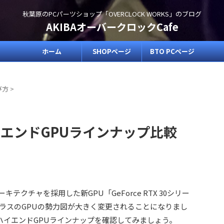
秋葉原のPCパーツショップ「OVERCLOCK WORKS」のブログ
AKIBAオーバークロックCafe
ホーム
SHOPページ
BTO PCページ
び方
>
ハイエンドGPUラインナップ比較
アーキテクチャを採用した新GPU「GeForce RTX 30シリー
ラスのGPUの勢力図が大きく変更されることになりまし
AのハイエンドGPUラインナップを確認してみましょう。