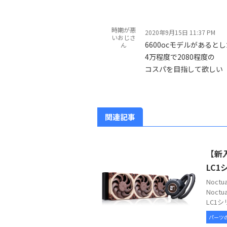
時期が悪
2020年9月15日 11:37 PM
いおじさ
6600ocモデルがあると
ん
4万程度で2080程度の
コスパを目指して欲しい
関連記事
【新入
LC1
Noc
Noct
LC1シ
パーツ