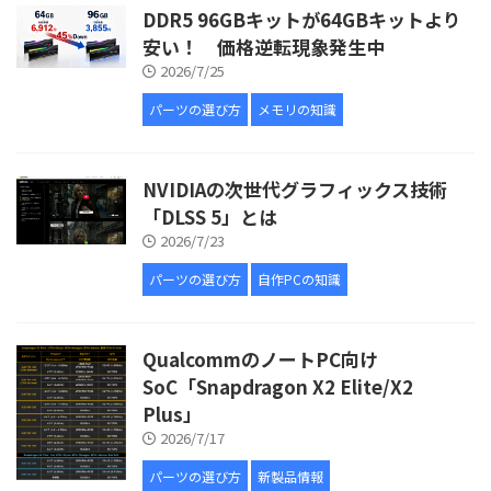
DDR5 96GBキットが64GBキットより
安い！ 価格逆転現象発生中
2026/7/25
パーツの選び方
メモリの知識
NVIDIAの次世代グラフィックス技術
「DLSS 5」とは
2026/7/23
パーツの選び方
自作PCの知識
QualcommのノートPC向け
SoC「Snapdragon X2 Elite/X2
Plus」
2026/7/17
パーツの選び方
新製品情報