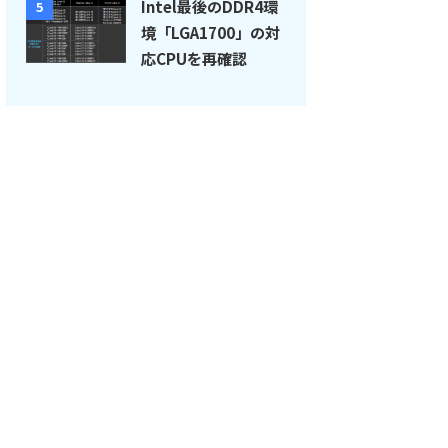
Intel最後のDDR4環
5
境「LGA1700」の対
応CPUを再確認