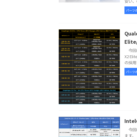
安い、6
パーツ
Qua
Elit
今回は
X2 E
の採用で
パーツ
Int
今回は
ます。 