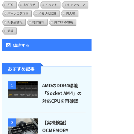
BTO
お知らせ
イベント
キャンペーン
パーツの選び方
メモリの知識
再入荷
新製品情報
特価情報
自作PCの知識
雑談
購読する
おすすめ記事
AMDのDDR4環境
1
「Socket AM4」の
対応CPUを再確認
【実機検証】
2
OCMEMORY