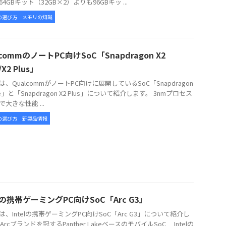
4GBキット（32GB×2）よりも96GBキッ ...
の選び方
メモリの知識
lcommのノートPC向けSoC「Snapdragon X2
e/X2 Plus」
、QualcommがノートPC向けに展開しているSoC「Snapdragon
lite」と「Snapdragon X2 Plus」について紹介します。 3nmプロセス
大きな性能 ...
の選び方
新製品情報
elの携帯ゲーミングPC向けSoC「Arc G3」
、Intelの携帯ゲーミングPC向けSoC「Arc G3」について紹介し
Arcブランドを冠するPanther LakeベースのモバイルSoC Intelの