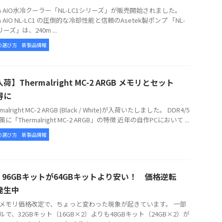
tua AIO水冷クーラー「NL-LC1シリーズ」が販売開始されました。
ua AIO NL-LC1 の圧倒的な冷却性能と信頼のAsetek製ポンプ 「NL-
リーズ」は、240m ...
の選び方
新製品情報
荷】Thermalright MC-2 ARGB メモリとセット
得に
alright MC-2 ARGB (Black / White)が入荷いたしました。 DDR4/5
に「Thermalright MC-2 ARGB」の特徴 近年の自作PCにおいて ...
の選び方
新製品情報
5 96GBキットが64GBキットより安い！ 価格逆転
発生中
メモリ価格改定で、ちょっと変わった現象が起きています。 一部
ルで、32GBキット（16GB×2）よりも48GBキット（24GB×2）が