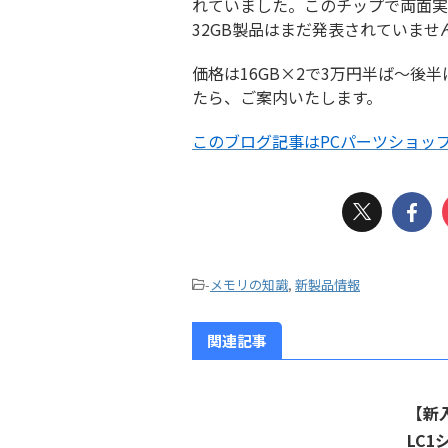
れていました。このチップで両面実
32GB製品はまだ発表されていませ
価格は16GB×2で3万円半ば～後
たら、ご案内いたします。
このブログ記事はPCパーツショップO
-
メモリの知識
,
新製品情報
関連記事
【新入
LC1