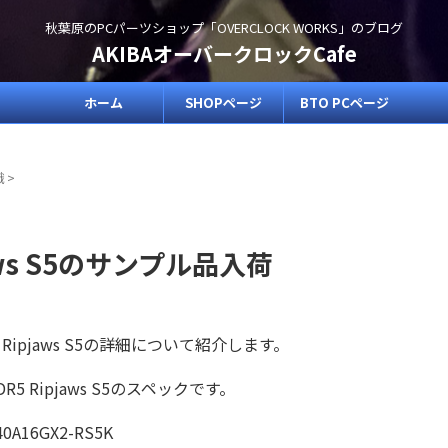
秋葉原のPCパーツショップ「OVERCLOCK WORKS」のブログ
AKIBAオーバークロックCafe
ホーム
SHOPページ
BTO PCページ
識
>
pjaws S5のサンプル品入荷
5 Ripjaws S5の詳細について紹介します。
 Ripjaws S5のスペックです。
A16GX2-RS5K