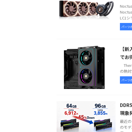
Noc
Noct
LC1シ
パーツ
【新入
でお
Therm
の熱対策
パーツ
DDR
現象
最近の
のモデ