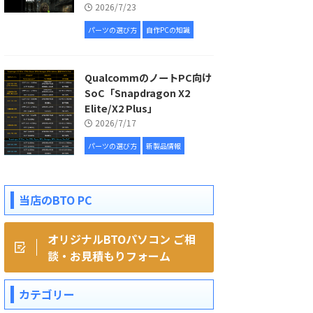
2026/7/23
パーツの選び方
自作PCの知識
QualcommのノートPC向け
SoC「Snapdragon X2
Elite/X2 Plus」
2026/7/17
パーツの選び方
新製品情報
当店のBTO PC
オリジナルBTOパソコン ご相
談・お見積もりフォーム
カテゴリー