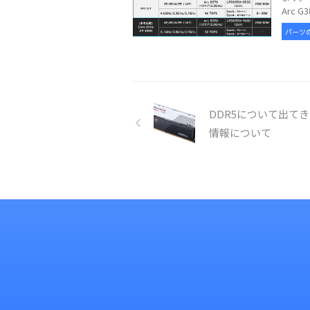
Arc G
パーツ
DDR5について出て
情報について