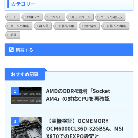
カテゴリー
BTO
お知らせ
イベント
キャンペーン
パーツの選び方
メモリの知識
再入荷
新製品情報
特価情報
自作PCの知識
雑談
購読する
おすすめ記事
AMDのDDR4環境「Socket
1
AM4」の対応CPUを再確認
【実機検証】OCMEMORY
2
OCM6000CL36D-32GBSA、MSI
X870でのEXPO設定と