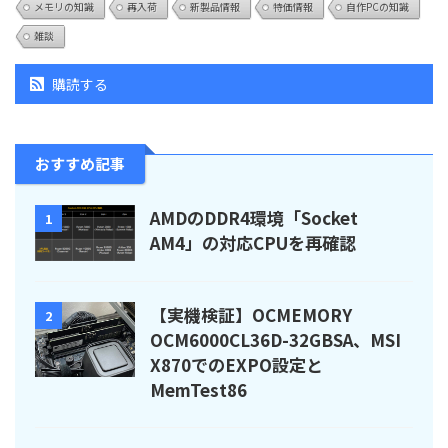
メモリの知識
再入荷
新製品情報
特価情報
自作PCの知識
雑談
購読する
おすすめ記事
AMDのDDR4環境「Socket
1
AM4」の対応CPUを再確認
【実機検証】OCMEMORY
2
OCM6000CL36D-32GBSA、MSI
X870でのEXPO設定と
MemTest86