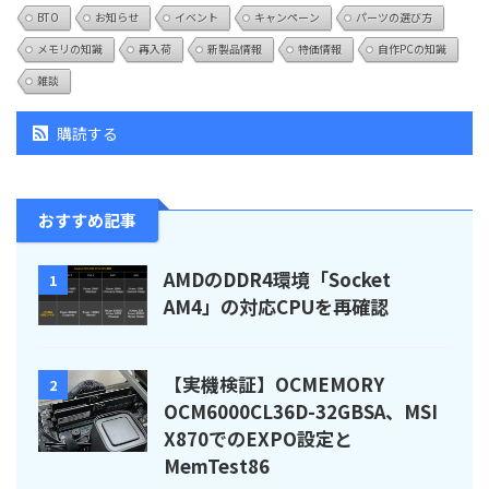
BTO
お知らせ
イベント
キャンペーン
パーツの選び方
メモリの知識
再入荷
新製品情報
特価情報
自作PCの知識
雑談
購読する
おすすめ記事
AMDのDDR4環境「Socket
1
AM4」の対応CPUを再確認
【実機検証】OCMEMORY
2
OCM6000CL36D-32GBSA、MSI
X870でのEXPO設定と
MemTest86