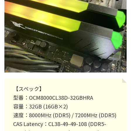
【スペック】
型番：OCM8000CL38D-32GBHRA
容量：32GB (16GB×2)
速度：8000MHz (DDR5) / 7200MHz (DDR5)
CAS Latency：CL38-49-49-108 (DDR5-