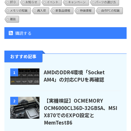
BTO
お知らせ
イベント
キャンペーン
パーツの選び方
メモリの知識
再入荷
新製品情報
特価情報
自作PCの知識
雑談
購読する
おすすめ記事
AMDのDDR4環境「Socket
1
AM4」の対応CPUを再確認
【実機検証】OCMEMORY
2
OCM6000CL36D-32GBSA、MSI
X870でのEXPO設定と
MemTest86