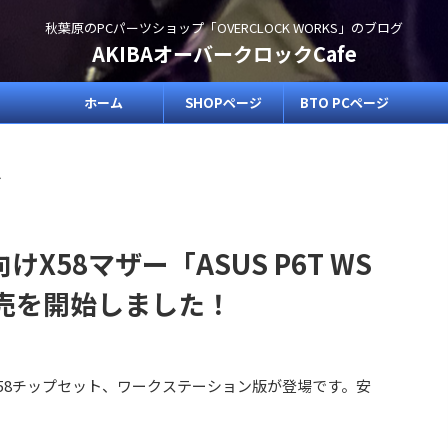
秋葉原のPCパーツショップ「OVERCLOCK WORKS」のブログ
AKIBAオーバークロックCafe
ホーム
SHOPページ
BTO PCページ
>
X58マザー「ASUS P6T WS
」の販売を開始しました！
el X58チップセット、ワークステーション版が登場です。安