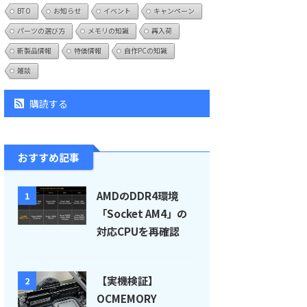
BTO
お知らせ
イベント
キャンペーン
パーツの選び方
メモリの知識
再入荷
新製品情報
特価情報
自作PCの知識
雑談
購読する
おすすめ記事
AMDのDDR4環境
1
「Socket AM4」の
対応CPUを再確認
【実機検証】
2
OCMEMORY