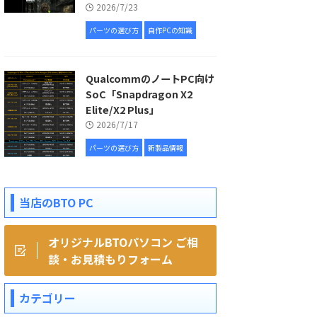
2026/7/23
パーツの選び方
自作PCの知識
QualcommのノートPC向け
SoC「Snapdragon X2
Elite/X2 Plus」
2026/7/17
パーツの選び方
新製品情報
当店のBTO PC
オリジナルBTOパソコン ご相
談・お見積もりフォーム
カテゴリー