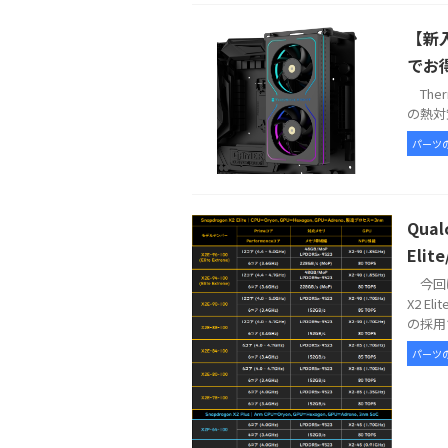
【新入
でお
Therm
の熱対策
パーツ
Qua
Elit
今回は
X2 E
の採用で
パーツ