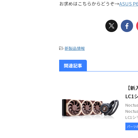
お求めはこちらからどうぞ→
ASUS P6
-
新製品情報
関連記事
【新入
LC1
Noc
Noct
LC1シ
パーツ