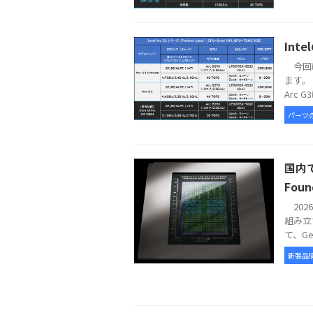
Int
今回は
ます。 
Arc G
パーツ
国内で
Foun
2026
組み立
て、GeFo
新製品