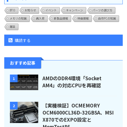
BTO
お知らせ
イベント
キャンペーン
パーツの選び方
メモリの知識
再入荷
新製品情報
特価情報
自作PCの知識
雑談
購読する
おすすめ記事
AMDのDDR4環境「Socket
1
AM4」の対応CPUを再確認
【実機検証】OCMEMORY
2
OCM6000CL36D-32GBSA、MSI
X870でのEXPO設定と
MemTest86