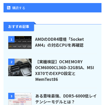
購読する
おすすめ記事
AMDのDDR4環境「Socket
1
AM4」の対応CPUを再確認
【実機検証】OCMEMORY
2
OCM6000CL36D-32GBSA、MSI
X870でのEXPO設定と
MemTest86
ある意味最強、DDR5-6000低レイ
3
テンシーモデルとは？