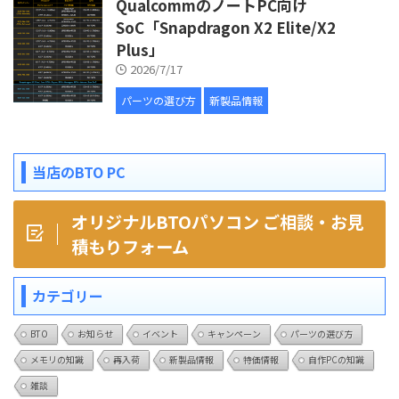
QualcommのノートPC向け
SoC「Snapdragon X2 Elite/X2
Plus」
2026/7/17
パーツの選び方
新製品情報
当店のBTO PC
オリジナルBTOパソコン ご相談・お見
積もりフォーム
カテゴリー
BTO
お知らせ
イベント
キャンペーン
パーツの選び方
メモリの知識
再入荷
新製品情報
特価情報
自作PCの知識
雑談