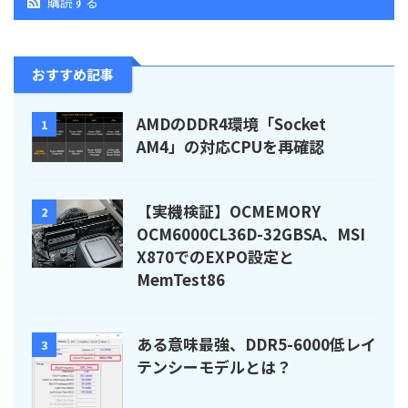
購読する
おすすめ記事
AMDのDDR4環境「Socket
1
AM4」の対応CPUを再確認
【実機検証】OCMEMORY
2
OCM6000CL36D-32GBSA、MSI
X870でのEXPO設定と
MemTest86
ある意味最強、DDR5-6000低レイ
3
テンシーモデルとは？