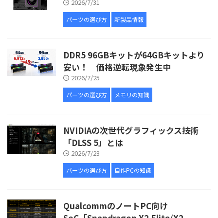
2026/7/31
パーツの選び方
新製品情報
DDR5 96GBキットが64GBキットより
安い！ 価格逆転現象発生中
2026/7/25
パーツの選び方
メモリの知識
NVIDIAの次世代グラフィックス技術
「DLSS 5」とは
2026/7/23
パーツの選び方
自作PCの知識
QualcommのノートPC向け
SoC「Snapdragon X2 Elite/X2